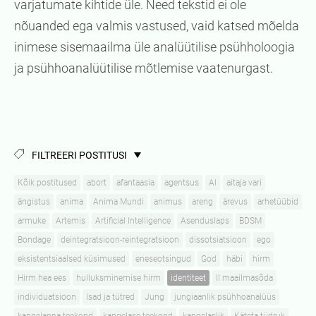
varjatumate kihtide üle. Need tekstid ei ole
nõuanded ega valmis vastused, vaid katsed mõelda
inimese sisemaailma üle analüütilise psühholoogia
ja psühhoanalüütilise mõtlemise vaatenurgast.
FILTREERI POSTITUSI
Kõik postitused
abort
afantaasia
agentsus
AI
aitaja vari
ängistus
anima
Anima Mundi
animus
areng
ärevus
arhetüübid
armuke
Artemis
Artificial Intelligence
Asenduslaps
BDSM
Bondage
deintegratsioon-reintegratsioon
dissotsiatsioon
ego
eksistentsiaalsed küsimused
eneseotsingud
God
häbi
hirm
Hirm hea ees
hulluksminemise hirm
identiteet
II maailmasõda
individuatsioon
Isad ja tütred
Jung
jungiaanlik psühhoanalüüs