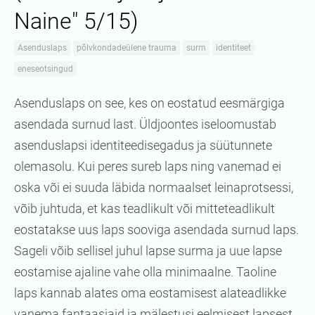
Naine" 5/15)
Asenduslaps
põlvkondadeülene trauma
surm
identiteet
eneseotsingud
Asenduslaps on see, kes on eostatud eesmärgiga
asendada surnud last. Üldjoontes iseloomustab
asenduslapsi identiteedisegadus ja süütunnete
olemasolu. Kui peres sureb laps ning vanemad ei
oska või ei suuda läbida normaalset leinaprotsessi,
võib juhtuda, et kas teadlikult või mitteteadlikult
eostatakse uus laps sooviga asendada surnud laps.
Sageli võib sellisel juhul lapse surma ja uue lapse
eostamise ajaline vahe olla minimaalne. Taoline
laps kannab alates oma eostamisest alateadlikke
vanema fantaasiaid ja mälestusi eelmisest lapsest