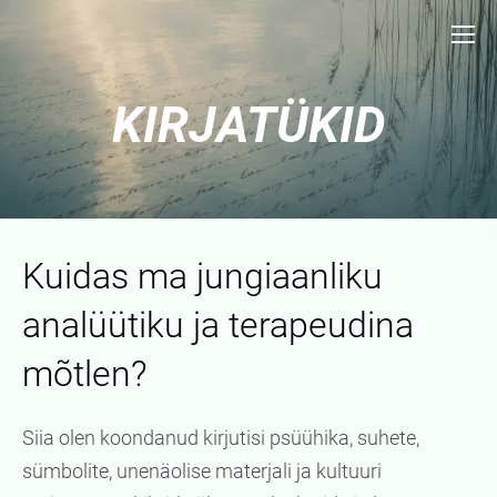
KIRJATÜKID
Kuidas ma jungiaanliku
analüütiku ja terapeudina
mõtlen?
Siia olen koondanud kirjutisi psüühika, suhete,
sümbolite, unenäolise materjali ja kultuuri