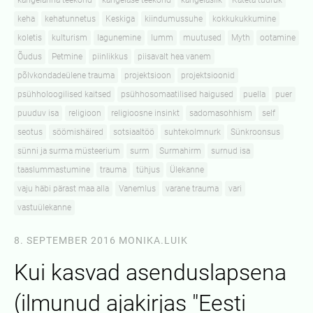
kangelanna teekond
kangelase teekond
kangelaslik
Käteta tüdruk
keha
kehatunnetus
Keskiga
kiindumussuhe
kokkukukkumine
koletis
kulturism
lagunemine
lumm
muutused
Myth
ootamine
Õudus
Petmine
piinlikkus
piisavalt hea vanem
põlvkondadeülene trauma
projektsioon
projektsioonid
psühholoogilised kaitsed
psühhosomaatilised haigused
puella
puer
puuduv isa
religioon
religioosne insinkt
sadomasohhism
self
seotus
söömishäired
sotsiaaltöö
suhtekolmnurk
Sünkroonsus
sünni ja surma müsteerium
surm
Surmahirm
surnud isa
taaslummastumine
trauma
tühjus
Ülekanne
vaju häbi pärast maa alla
Vanemlus
varane trauma
vari
vastuülekanne
8. SEPTEMBER 2016
MONIKA.LUIK
Kui kasvad asenduslapsena
(ilmunud ajakirjas "Eesti