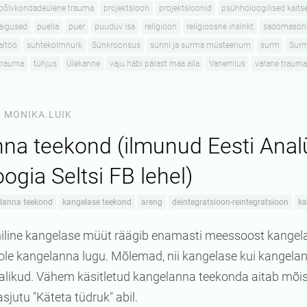
põlvkondadeülene trauma
projektsioon
projektsioonid
psühholoogilised kaits
aigused
puella
puer
puuduv isa
religioon
religioosne insinkt
sadomasoh
altöö
suhtekolmnurk
Sünkroonsus
sünni ja surma müsteerium
surm
Sur
trauma
tühjus
Ülekanne
vaju häbi pärast maa alla
Vanemlus
varane trauma
1
MONIKA.LUIK
na teekond (ilmunud Eesti Analü
ogia Seltsi FB lehel)
lanna teekond
kangelase teekond
areng
deintegratsioon-reintegratsioon
ka
oniline kangelase müüt räägib enamasti meessoost kangelas
ole kangelanna lugu. Mõlemad, nii kangelase kui kangelan
alikud. Vähem käsitletud kangelanna teekonda aitab mõis
jutu "Käteta tüdruk" abil.