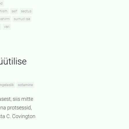
ed
hism
self
seotus
mahirm
surnud isa
vari
ütilise
ngelaslik
ootamine
est, siis mitte
na protsessid,
ta C. Covington