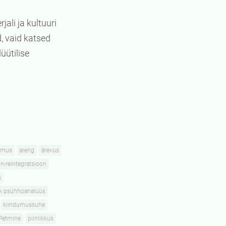
ali ja kultuuri
, vaid katsed
üütilise
imus
areng
ärevus
n-reintegratsioon
s
ik psühhoanalüüs
kiindumussuhe
Petmine
piinlikkus