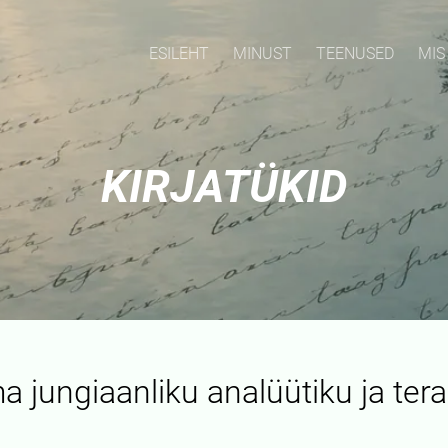
ESILEHT
MINUST
TEENUSED
MIS
KIRJATÜKID
a jungiaanliku analüütiku ja ter