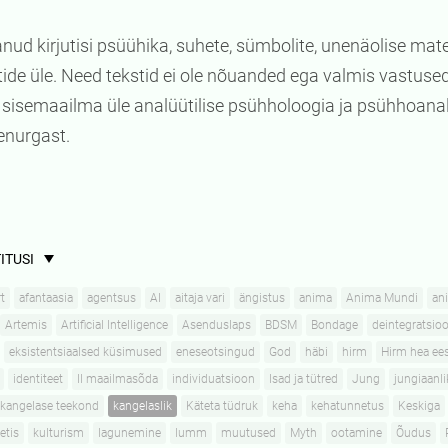
nud kirjutisi psüühika, suhete, sümbolite, unenäolise materj
ide üle. Need tekstid ei ole nõuanded ega valmis vastused
sisemaailma üle analüütilise psühholoogia ja psühhoanal
enurgast.
ITUSI
t
afantaasia
agentsus
AI
aitaja vari
ängistus
anima
Anima Mundi
an
Artemis
Artificial Intelligence
Asenduslaps
BDSM
Bondage
deintegratsioo
eksistentsiaalsed küsimused
eneseotsingud
God
häbi
hirm
Hirm hea ee
identiteet
II maailmasõda
individuatsioon
Isad ja tütred
Jung
jungiaanl
kangelase teekond
kangelaslik
Käteta tüdruk
keha
kehatunnetus
Keskiga
etis
kulturism
lagunemine
lumm
muutused
Myth
ootamine
Õudus