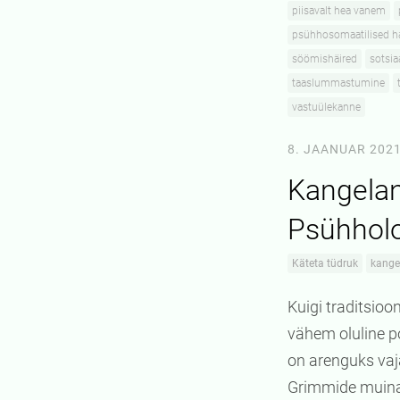
piisavalt hea vanem
psühhosomaatilised h
söömishäired
sotsia
taaslummastumine
vastuülekanne
8. JAANUAR 202
Kangelan
Psühholo
Käteta tüdruk
kange
Kuigi traditsio
vähem oluline p
on arenguks vaj
Grimmide muinas