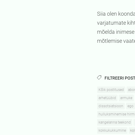
Siia olen koonda
varjatumate kiht
mõelda inimese 
mõtlemise vaat
FILTREERI POST
Kõik postitused
abor
arhetüübid
armuke
dissotsiatsioon
ego
hulluksminemise hirm
kangelanna teekond
kokkukukkumine
kol