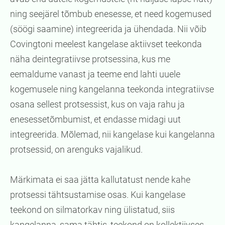
ning seejärel tõmbub enesesse, et need kogemused
(söögi saamine) integreerida ja ühendada. Nii võib
Covingtoni meelest kangelase aktiivset teekonda
näha deintegratiivse protsessina, kus me
eemaldume vanast ja teeme end lahti uuele
kogemusele ning kangelanna teekonda integratiivse
osana sellest protsessist, kus on vaja rahu ja
enesessetõmbumist, et endasse midagi uut
integreerida. Mõlemad, nii kangelase kui kangelanna
protsessid, on arenguks vajalikud.
Märkimata ei saa jätta kallutatust nende kahe
protsessi tähtsustamise osas. Kui kangelase
teekond on silmatorkav ning ülistatud, siis
kangelanna, sama tähtis, teekond on kollektiivses