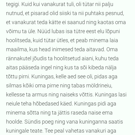
tegigi. Kuid kui vanakurat tuli, oli tütar nii palju
nutnud, et pisarad olid siiski ta nii puhtaks pesnud,
et vanakurat teda kätte ei saanud ning kaotas oma
võimu ta üle. Nüüd lubas isa tütre eest elu lõpuni
hoolitseda, kuid tütar ütles, et peab minema laia
maailma, kus head inimesed teda aitavad. Oma
rännakutel jõudis ta hoolitsetud aiani, kuhu teda
aitas pääseda ingel ning kus ta sõi kibeda nälja
tõttu pirni. Kuningas, kelle aed see oli, pidas aga
silmas kõiki oma pirne ning tabas möldrineiu,
kellesse ta armus ning naiseks võttis. Kuningas lasi
neiule teha hõbedased käed. Kuningas pidi aga
minema sõtta ning ta jättis raseda naise ema
hoolde. Sündis poeg ning vana kuninganna saatis
kuningale teate. Tee peal vahetas vanakuri aga