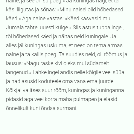
naine, ja see on su poeg.» Ja kuningas nägi, et ta
käsi liigutas ja sõnas: «Minu naisel olid hõbedased
käed.» Aga naine vastas: «Käed kasvasid mul
Jumala tahtel uuesti külge.» Siis astus tuppa ingel,
tõi hõbedased käed ja näitas neid kuningale. Ja
alles jäi kuningas uskuma, et need on tema armas
naine ja ta kallis poeg. Ta suudles neid, oli rõõmus ja
lausus: «Nagu raske kivi oleks mul südamelt
langenud.» Lahke ingel andis neile kõigile veel süüa
ja nad asusid koduteele oma vana ema juurde.
Kõikjal valitses suur rõõm, kuningas ja kuninganna
pidasid aga veel korra maha pulmapeo ja elasid
õnnelikult kuni õndsa surmani.