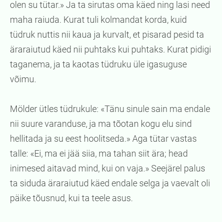
olen su tütar.» Ja ta sirutas oma käed ning lasi need
maha raiuda. Kurat tuli kolmandat korda, kuid
tüdruk nuttis nii kaua ja kurvalt, et pisarad pesid ta
äraraiutud käed nii puhtaks kui puhtaks. Kurat pidigi
taganema, ja ta kaotas tüdruku üle igasuguse
võimu.
Mölder ütles tüdrukule: «Tänu sinule sain ma endale
nii suure varanduse, ja ma tõotan kogu elu sind
hellitada ja su eest hoolitseda.» Aga tütar vastas
talle: «Ei, ma ei jää siia, ma tahan siit ära; head
inimesed aitavad mind, kui on vaja.» Seejärel palus
ta siduda äraraiutud käed endale selga ja vaevalt oli
päike tõusnud, kui ta teele asus.