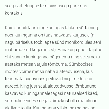
seega arhetüüpse feminiinsusega paremas
kontaktis.
Kuid sünnib laps ning kuningas lahkub sõtta ning
noor kuninganna on taas haavatav kurjusele (nii
nagu päriselus toob lapse sünd mõnikord üles seni
mahamaetud kogemused). Vanakurja poolt tajutud
oht sunnib kuninganna põgenema ning seitsmeks
aastaks metsa varjule tõmbuma. Sümboolses
mõttes võime metsa näha alateadvusena, kus
teadmata sügavuses peituvad nii pimedus kui
aarded. Ning just seal, alateadvusse tõmbununa,
kasvavad kuningannale tagasi naturaalsed käed,
sümboliseerides seega võimekust olla maailmas
aktiivne tegija. Kuninganna viibimine metsas on