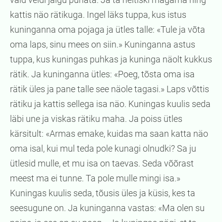
kattis näo rätikuga. Ingel läks tuppa, kus istus
kuninganna oma pojaga ja ütles talle: «Tule ja võta
oma laps, sinu mees on siin.» Kuninganna astus
tuppa, kus kuningas puhkas ja kuninga näolt kukkus
rätik. Ja kuninganna ütles: «Poeg, tõsta oma isa
rätik üles ja pane talle see näole tagasi.» Laps võttis
rätiku ja kattis sellega isa näo. Kuningas kuulis seda
läbi une ja viskas rätiku maha. Ja poiss ütles
kärsitult: «Armas emake, kuidas ma saan katta näo
oma isal, kui mul teda pole kunagi olnudki? Sa ju
ütlesid mulle, et mu isa on taevas. Seda võõrast
meest ma ei tunne. Ta pole mulle mingi isa.»
Kuningas kuulis seda, tõusis üles ja küsis, kes ta
seesugune on. Ja kuninganna vastas: «Ma olen su