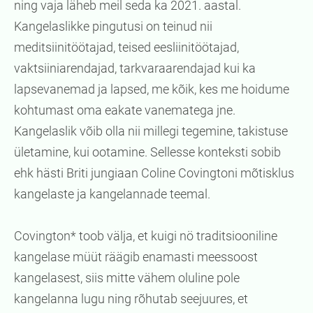
ning vaja läheb meil seda ka 2021. aastal.
Kangelaslikke pingutusi on teinud nii
meditsiinitöötajad, teised eesliinitöötajad,
vaktsiiniarendajad, tarkvaraarendajad kui ka
lapsevanemad ja lapsed, me kõik, kes me hoidume
kohtumast oma eakate vanematega jne.
Kangelaslik võib olla nii millegi tegemine, takistuse
ületamine, kui ootamine. Sellesse konteksti sobib
ehk hästi Briti jungiaan Coline Covingtoni mõtisklus
kangelaste ja kangelannade teemal.
Covington* toob välja, et kuigi nö traditsiooniline
kangelase müüt räägib enamasti meessoost
kangelasest, siis mitte vähem oluline pole
kangelanna lugu ning rõhutab seejuures, et