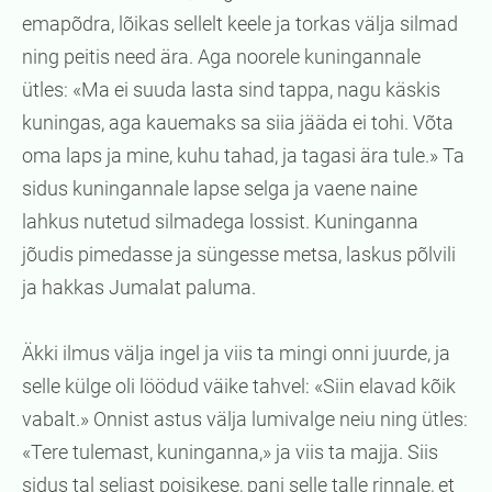
emapõdra, lõikas sellelt keele ja torkas välja silmad
ning peitis need ära. Aga noorele kuningannale
ütles: «Ma ei suuda lasta sind tappa, nagu käskis
kuningas, aga kauemaks sa siia jääda ei tohi. Võta
oma laps ja mine, kuhu tahad, ja tagasi ära tule.» Ta
sidus kuningannale lapse selga ja vaene naine
lahkus nutetud silmadega lossist. Kuninganna
jõudis pimedasse ja süngesse metsa, laskus põlvili
ja hakkas Jumalat paluma.
Äkki ilmus välja ingel ja viis ta mingi onni juurde, ja
selle külge oli löödud väike tahvel: «Siin elavad kõik
vabalt.» Onnist astus välja lumivalge neiu ning ütles:
«Tere tulemast, kuninganna,» ja viis ta majja. Siis
sidus tal seljast poisikese, pani selle talle rinnale, et