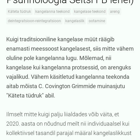
Käteta tüdruk
kangelanna teekond
kangelase teekond
areng
deintegratsioon-reintegratsioon
kangelaslik
ootamine
Kuigi traditsiooniline kangelase müüt räägib
enamasti meessoost kangelasest, siis mitte vähem
oluline pole kangelanna lugu. Mõlemad, nii
kangelase kui kangelanna protsessid, on arenguks
vajalikud. Vähem käsitletud kangelanna teekonda
aitab mõista C. Covington Grimmide muinasjutu
"Käteta tüdruk" abil.
Ilmselt mitte kuigi palju liialdades võib väita, et
2020. aasta on nõudnud meilt nii individuaalsel kui
kollektiivsel tasandil parajal määral kangelaslikkust