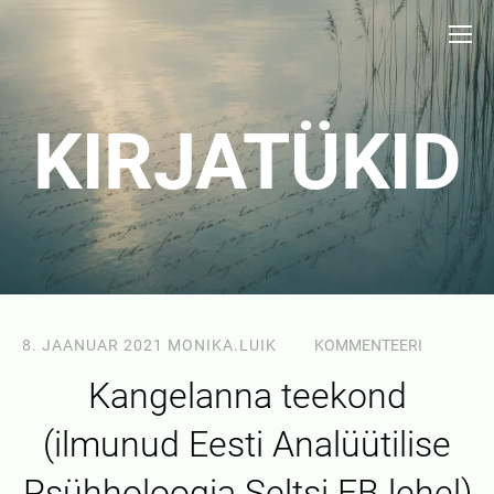
KIRJATÜKID
8. JAANUAR 2021
MONIKA.LUIK
KOMMENTEERI
Kangelanna teekond
(ilmunud Eesti Analüütilise
Psühholoogia Seltsi FB lehel)