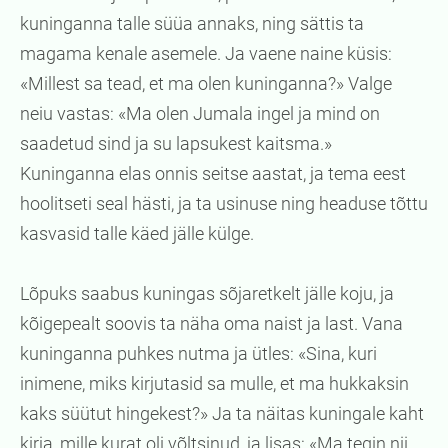
kuninganna talle süüa annaks, ning sättis ta
magama kenale asemele. Ja vaene naine küsis:
«Millest sa tead, et ma olen kuninganna?» Valge
neiu vastas: «Ma olen Jumala ingel ja mind on
saadetud sind ja su lapsukest kaitsma.»
Kuninganna elas onnis seitse aastat, ja tema eest
hoolitseti seal hästi, ja ta usinuse ning headuse tõttu
kasvasid talle käed jälle külge.
Lõpuks saabus kuningas sõjaretkelt jälle koju, ja
kõigepealt soovis ta näha oma naist ja last. Vana
kuninganna puhkes nutma ja ütles: «Sina, kuri
inimene, miks kirjutasid sa mulle, et ma hukkaksin
kaks süütut hingekest?» Ja ta näitas kuningale kaht
kirja, mille kurat oli võltsinud, ja lisas: «Ma tegin nii