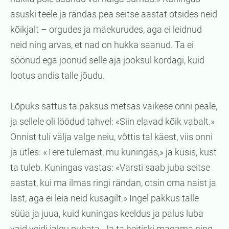
asuski teele ja rändas pea seitse aastat otsides neid
kõikjalt – orgudes ja mäekurudes, aga ei leidnud
neid ning arvas, et nad on hukka saanud. Ta ei
söönud ega joonud selle aja jooksul kordagi, kuid
lootus andis talle jõudu.
Lõpuks sattus ta paksus metsas väikese onni peale,
ja sellele oli löödud tahvel: «Siin elavad kõik vabalt.»
Onnist tuli välja valge neiu, võttis tal käest, viis onni
ja ütles: «Tere tulemast, mu kuningas,» ja küsis, kust
ta tuleb. Kuningas vastas: «Varsti saab juba seitse
aastat, kui ma ilmas ringi rändan, otsin oma naist ja
last, aga ei leia neid kusagilt.» Ingel pakkus talle
süüa ja juua, kuid kuningas keeldus ja palus luba
vaid veidi jalgu puhata. Ja ta heitiski magama ning