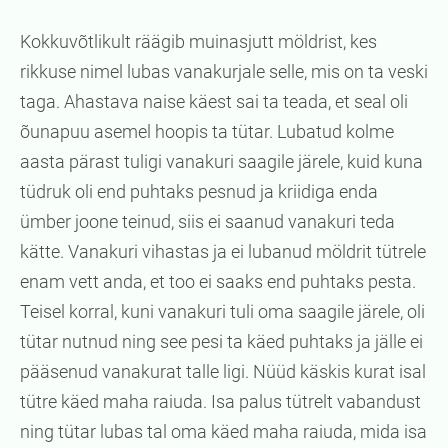
Kokkuvõtlikult räägib muinasjutt möldrist, kes
rikkuse nimel lubas vanakurjale selle, mis on ta veski
taga. Ahastava naise käest sai ta teada, et seal oli
õunapuu asemel hoopis ta tütar. Lubatud kolme
aasta pärast tuligi vanakuri saagile järele, kuid kuna
tüdruk oli end puhtaks pesnud ja kriidiga enda
ümber joone teinud, siis ei saanud vanakuri teda
kätte. Vanakuri vihastas ja ei lubanud möldrit tütrele
enam vett anda, et too ei saaks end puhtaks pesta.
Teisel korral, kuni vanakuri tuli oma saagile järele, oli
tütar nutnud ning see pesi ta käed puhtaks ja jälle ei
pääsenud vanakurat talle ligi. Nüüd käskis kurat isal
tütre käed maha raiuda. Isa palus tütrelt vabandust
ning tütar lubas tal oma käed maha raiuda, mida isa