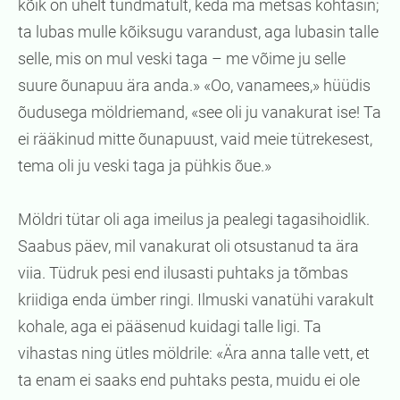
kõik on ühelt tundmatult, keda ma metsas kohtasin;
ta lubas mulle kõiksugu varandust, aga lubasin talle
selle, mis on mul veski taga – me võime ju selle
suure õunapuu ära anda.» «Oo, vanamees,» hüüdis
õudusega möldriemand, «see oli ju vanakurat ise! Ta
ei rääkinud mitte õunapuust, vaid meie tütrekesest,
tema oli ju veski taga ja pühkis õue.»
Möldri tütar oli aga imeilus ja pealegi tagasihoidlik.
Saabus päev, mil vanakurat oli otsustanud ta ära
viia. Tüdruk pesi end ilusasti puhtaks ja tõmbas
kriidiga enda ümber ringi. Ilmuski vanatühi varakult
kohale, aga ei pääsenud kuidagi talle ligi. Ta
vihastas ning ütles möldrile: «Ära anna talle vett, et
ta enam ei saaks end puhtaks pesta, muidu ei ole