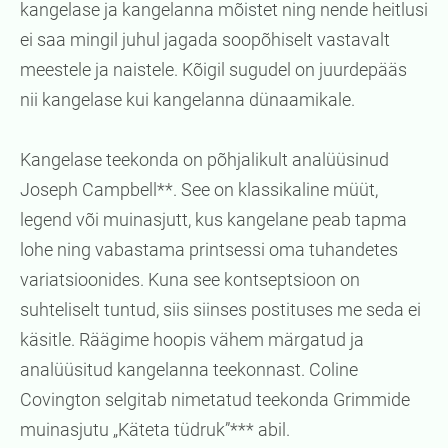
kangelase ja kangelanna mõistet ning nende heitlusi
ei saa mingil juhul jagada soopõhiselt vastavalt
meestele ja naistele. Kõigil sugudel on juurdepääs
nii kangelase kui kangelanna dünaamikale.
Kangelase teekonda on põhjalikult analüüsinud
Joseph Campbell**. See on klassikaline müüt,
legend või muinasjutt, kus kangelane peab tapma
lohe ning vabastama printsessi oma tuhandetes
variatsioonides. Kuna see kontseptsioon on
suhteliselt tuntud, siis siinses postituses me seda ei
käsitle. Räägime hoopis vähem märgatud ja
analüüsitud kangelanna teekonnast. Coline
Covington selgitab nimetatud teekonda Grimmide
muinasjutu „Käteta tüdruk”*** abil.