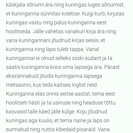
käskjala sõnumi ära ning kuningas luges sõnumist,
et kuninganna sünnitas koletise. Kuigi kurb, kirjutas
kuningas vastu ning palus kuninganna eest
hoolitseda. Jälle vahetas vanakuri kirja ära ning
vana kuningannani jõudnud kirjas seisis, et
kuninganna ning laps tuleb tappa. Vanal
kuningannal ei olnud selleks siiski südant ja ta
saatis kuninganna koos oma lapsega ära. Pärast
eksirännakuid jõudis kuninganna lapsega
metsaonni, kus teda kaitses inglist neid.
Kuninganna elas onnis seitse aastat, tema eest
hoolitseti hästi ja ta usinuse ning headuse tõttu
kasvasid talle käed jälle külge. Koju jõudnud
kuningas aga kuulis, et tema naine ja laps on
surmatud ning nuttis kibedaid pisaraid. Vana