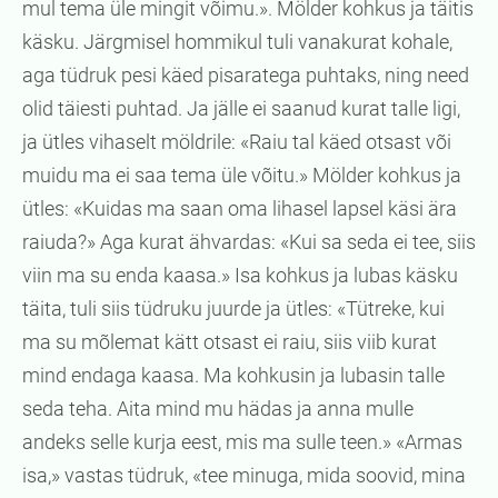
mul tema üle mingit võimu.». Mölder kohkus ja täitis
käsku. Järgmisel hommikul tuli vanakurat kohale,
aga tüdruk pesi käed pisaratega puhtaks, ning need
olid täiesti puhtad. Ja jälle ei saanud kurat talle ligi,
ja ütles vihaselt möldrile: «Raiu tal käed otsast või
muidu ma ei saa tema üle võitu.» Mölder kohkus ja
ütles: «Kuidas ma saan oma lihasel lapsel käsi ära
raiuda?» Aga kurat ähvardas: «Kui sa seda ei tee, siis
viin ma su enda kaasa.» Isa kohkus ja lubas käsku
täita, tuli siis tüdruku juurde ja ütles: «Tütreke, kui
ma su mõlemat kätt otsast ei raiu, siis viib kurat
mind endaga kaasa. Ma kohkusin ja lubasin talle
seda teha. Aita mind mu hädas ja anna mulle
andeks selle kurja eest, mis ma sulle teen.» «Armas
isa,» vastas tüdruk, «tee minuga, mida soovid, mina