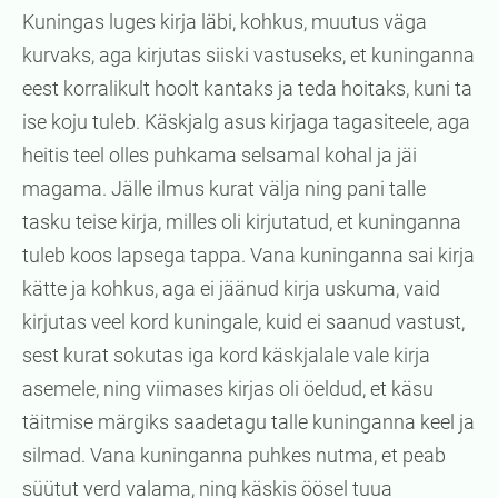
Kuningas luges kirja läbi, kohkus, muutus väga
kurvaks, aga kirjutas siiski vastuseks, et kuninganna
eest korralikult hoolt kantaks ja teda hoitaks, kuni ta
ise koju tuleb. Käskjalg asus kirjaga tagasiteele, aga
heitis teel olles puhkama selsamal kohal ja jäi
magama. Jälle ilmus kurat välja ning pani talle
tasku teise kirja, milles oli kirjutatud, et kuninganna
tuleb koos lapsega tappa. Vana kuninganna sai kirja
kätte ja kohkus, aga ei jäänud kirja uskuma, vaid
kirjutas veel kord kuningale, kuid ei saanud vastust,
sest kurat sokutas iga kord käskjalale vale kirja
asemele, ning viimases kirjas oli öeldud, et käsu
täitmise märgiks saadetagu talle kuninganna keel ja
silmad. Vana kuninganna puhkes nutma, et peab
süütut verd valama, ning käskis öösel tuua