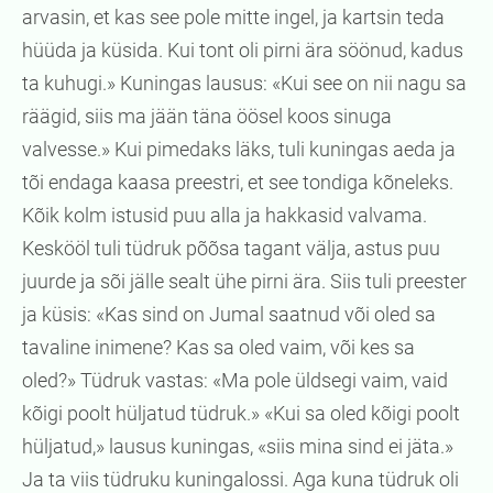
arvasin, et kas see pole mitte ingel, ja kartsin teda
hüüda ja küsida. Kui tont oli pirni ära söönud, kadus
ta kuhugi.» Kuningas lausus: «Kui see on nii nagu sa
räägid, siis ma jään täna öösel koos sinuga
valvesse.» Kui pimedaks läks, tuli kuningas aeda ja
tõi endaga kaasa preestri, et see tondiga kõneleks.
Kõik kolm istusid puu alla ja hakkasid valvama.
Keskööl tuli tüdruk põõsa tagant välja, astus puu
juurde ja sõi jälle sealt ühe pirni ära. Siis tuli preester
ja küsis: «Kas sind on Jumal saatnud või oled sa
tavaline inimene? Kas sa oled vaim, või kes sa
oled?» Tüdruk vastas: «Ma pole üldsegi vaim, vaid
kõigi poolt hüljatud tüdruk.» «Kui sa oled kõigi poolt
hüljatud,» lausus kuningas, «siis mina sind ei jäta.»
Ja ta viis tüdruku kuningalossi. Aga kuna tüdruk oli