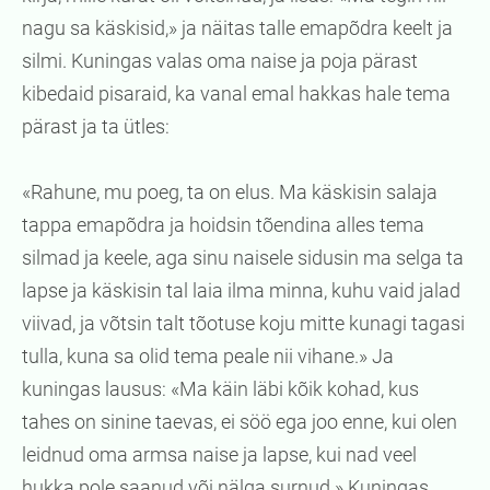
nagu sa käskisid,» ja näitas talle emapõdra keelt ja
silmi. Kuningas valas oma naise ja poja pärast
kibedaid pisaraid, ka vanal emal hakkas hale tema
pärast ja ta ütles:
«Rahune, mu poeg, ta on elus. Ma käskisin salaja
tappa emapõdra ja hoidsin tõendina alles tema
silmad ja keele, aga sinu naisele sidusin ma selga ta
lapse ja käskisin tal laia ilma minna, kuhu vaid jalad
viivad, ja võtsin talt tõotuse koju mitte kunagi tagasi
tulla, kuna sa olid tema peale nii vihane.» Ja
kuningas lausus: «Ma käin läbi kõik kohad, kus
tahes on sinine taevas, ei söö ega joo enne, kui olen
leidnud oma armsa naise ja lapse, kui nad veel
hukka pole saanud või nälga surnud.» Kuningas