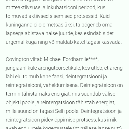
mitteaktiivsuse ja inkubatsiooni periood, kus
toimuvad aktiivsed sisemised protsessid. Kuid
kuninganna ei ole metsas üksi, ta põgeneb oma
lapsega abistava naise juurde, kes esindab sidet
ürgemalikuga ning võimaldab kätel tagasi kasvada.
Covington viitab Michael Fordhamile****,
jungiaanlikule arenguteoreetikule, kes ütleb, et areng
läbi elu toimub kahe faasi, deintegratsiooni ja
reintegratsiooni, vaheldumisena. Deintegratsioon on
termin tähistamaks energiat, mis suundub välise
objekti poole ja reintergatsioon tähistab energiat,
mille suund on tagasi Selfi poole. Deintegratsioon ja
reintegratsioon pidev õppimise protsess, kus imik
avab end uutele kogemustele (nt näljase lapse nutt)