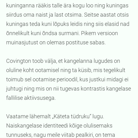
kuninganna rääkis talle ära kogu loo ning kuningas
siirdus oma naist ja last otsima. Seitse aastat otsis
kuningas teda kuni lõpuks leidis ning siis elasid nad
õnnelikult kuni õndsa surmani. Pikem versioon
muinasjutust on olemas postituse sabas.
Covington toob välja, et kangelanna lugudes on
oluline koht ootamisel ning ta küsib, mis tegelikult
toimub sel ootamise perioodil, kus justkui midagi ei
juhtugi ning mis on nii tugevas kontrastis kangelase
fallilise aktiivsusega.
Vaatame lähemalt „Käteta tüdruku“ lugu.
Naiskangelase identiteedi kõige olulisemaks
tunnuseks, nagu meile viitab pealkiri, on tema