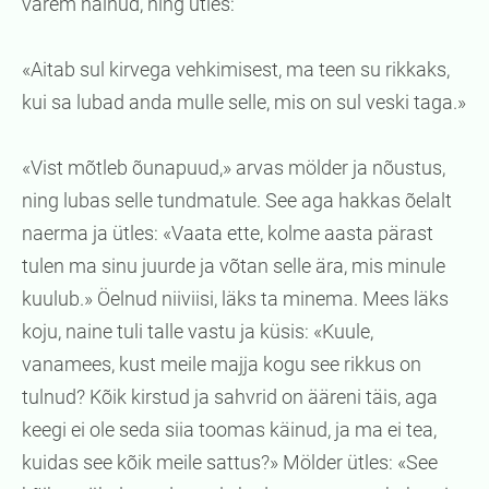
varem näinud, ning ütles:
«Aitab sul kirvega vehkimisest, ma teen su rikkaks,
kui sa lubad anda mulle selle, mis on sul veski taga.»
«Vist mõtleb õunapuud,» arvas mölder ja nõustus,
ning lubas selle tundmatule. See aga hakkas õelalt
naerma ja ütles: «Vaata ette, kolme aasta pärast
tulen ma sinu juurde ja võtan selle ära, mis minule
kuulub.» Öelnud niiviisi, läks ta minema. Mees läks
koju, naine tuli talle vastu ja küsis: «Kuule,
vanamees, kust meile majja kogu see rikkus on
tulnud? Kõik kirstud ja sahvrid on ääreni täis, aga
keegi ei ole seda siia toomas käinud, ja ma ei tea,
kuidas see kõik meile sattus?» Mölder ütles: «See