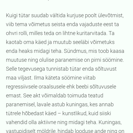
Kuigi tütar suudab vältida kurjuse poolt ülevõtmist,
viib tema võimetus seista enda vajaduste eest ta
ohvri rolli, milles teda on lihtne kuritarvitada. Ta
kaotab oma käed ja muutub seeläbi võimetuks
enda heaks midagi teha. Sündmus, mis toob kaasa
muutuse ning olulise paranemise on pirni söömine.
Selle tegevusega tunnistab tütar enda sõltuvust
maa viljast. Ilma käteta söömine viitab
regressiivsele oraalsusele ehk beebi sõltuvusele
emast. See akt võimaldab toimuda teatud
paranemisel, lavale astub kuningas, kes annab
tütrele hõbedast käed – kunstlikud, kuid siiski
vahendid olla aktiivne ning midagi teha. Kuningas,
vastupidiselt möldrile, hindab looduse ande ning on