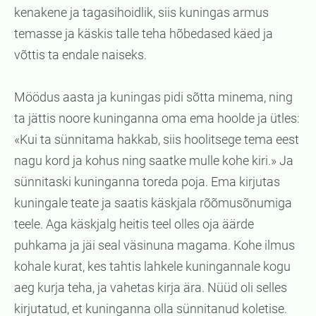
kenakene ja tagasihoidlik, siis kuningas armus
temasse ja käskis talle teha hõbedased käed ja
võttis ta endale naiseks.
Möödus aasta ja kuningas pidi sõtta minema, ning
ta jättis noore kuninganna oma ema hoolde ja ütles:
«Kui ta sünnitama hakkab, siis hoolitsege tema eest
nagu kord ja kohus ning saatke mulle kohe kiri.» Ja
sünnitaski kuninganna toreda poja. Ema kirjutas
kuningale teate ja saatis käskjala rõõmusõnumiga
teele. Aga käskjalg heitis teel olles oja äärde
puhkama ja jäi seal väsinuna magama. Kohe ilmus
kohale kurat, kes tahtis lahkele kuningannale kogu
aeg kurja teha, ja vahetas kirja ära. Nüüd oli selles
kirjutatud, et kuninganna olla sünnitanud koletise.