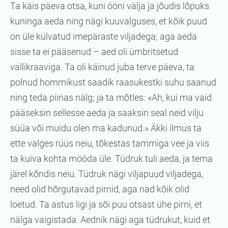
Ta käis päeva otsa, kuni ööni välja ja jõudis lõpuks
kuninga aeda ning nägi kuuvalguses, et kõik puud
on üle külvatud imepäraste viljadega; aga aeda
sisse ta ei pääsenud – aed oli ümbritsetud
vallikraaviga. Ta oli käinud juba terve päeva, ta
polnud hommikust saadik raasukestki suhu saanud
ning teda piinas nälg; ja ta mõtles: «Ah, kui ma vaid
pääseksin sellesse aeda ja saaksin seal neid vilju
süüa või muidu olen ma kadunud.» Äkki ilmus ta
ette valges rüüs neiu, tõkestas tammiga vee ja viis
ta kuiva kohta mööda üle. Tüdruk tuli aeda, ja tema
järel kõndis neiu. Tüdruk nägi viljapuud viljadega,
need olid hõrgutavad pirnid, aga nad kõik olid
loetud. Ta astus ligi ja sõi puu otsast ühe pirni, et
nälga vaigistada. Aednik nägi aga tüdrukut, kuid et