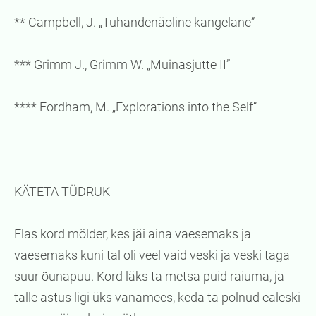
** Campbell, J. „Tuhandenäoline kangelane”
*** Grimm J., Grimm W. „Muinasjutte II”
**** Fordham, M. „Explorations into the Self“
KÄTETA TÜDRUK
Elas kord mölder, kes jäi aina vaesemaks ja
vaesemaks kuni tal oli veel vaid veski ja veski taga
suur õunapuu. Kord läks ta metsa puid raiuma, ja
talle astus ligi üks vanamees, keda ta polnud ealeski