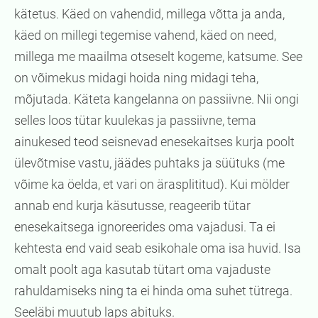
kätetus. Käed on vahendid, millega võtta ja anda,
käed on millegi tegemise vahend, käed on need,
millega me maailma otseselt kogeme, katsume. See
on võimekus midagi hoida ning midagi teha,
mõjutada. Käteta kangelanna on passiivne. Nii ongi
selles loos tütar kuulekas ja passiivne, tema
ainukesed teod seisnevad enesekaitses kurja poolt
ülevõtmise vastu, jäädes puhtaks ja süütuks (me
võime ka öelda, et vari on ärasplititud). Kui mölder
annab end kurja käsutusse, reageerib tütar
enesekaitsega ignoreerides oma vajadusi. Ta ei
kehtesta end vaid seab esikohale oma isa huvid. Isa
omalt poolt aga kasutab tütart oma vajaduste
rahuldamiseks ning ta ei hinda oma suhet tütrega.
Seeläbi muutub laps abituks.