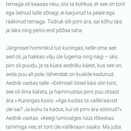
temaga oli kaasas neiu, siis ta kohkus, et see on tont
ega öelnud talle sõnagi, ei karjunud ta peale ega
rääkinud temaga. Tüdruk sõi pirni ära, sai kõhu täis
ja läks ning peitis end põõsa taha.
Järgmisel hommikul tuli kuningas, kelle oma see
aed oli, ja hakkas vilju üle lugema ning nägi – üks
pirn oli puudu, ja ta küsis aedniku käest, kus see on,
seda puu all pole, tähendab on kuskile kadunud.
Aednik vastas talle: «Eelmisel öösel käis siin tont,
see oli ilma käteta, ja hammustas pirni puu otsast
ära.» Kuningas küsis: «Aga kuidas ta vallikraavist
üle sai? Ja kuhu ta kadus, kui oli pirni ära söönud?»
Aednik vastas: «Keegi lumivalges rüüs tõkestas
tammiga vee, et tont üle vallikraavi saaks. Ma juba