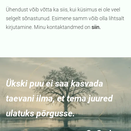
Ühendust võib võtta ka siis, kui küsimus ei ole veel
selgelt sõnastunud. Esimene samm võib olla lihtsalt
kirjutamine. Minu kontaktandmed on
siin.
Ükski puu ei saa kasvada
taevani ilma, et tema juured
ulatuks põrgusse.