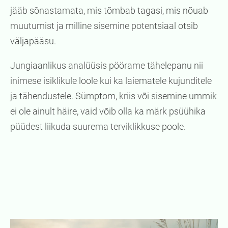
jääb sõnastamata, mis tõmbab tagasi, mis nõuab
muutumist ja milline sisemine potentsiaal otsib
väljapääsu.
Jungiaanlikus analüüsis pöörame tähelepanu nii
inimese isiklikule loole kui ka laiematele kujunditele
ja tähendustele. Sümptom, kriis või sisemine ummik
ei ole ainult häire, vaid võib olla ka märk psüühika
püüdest liikuda suurema terviklikkuse poole.