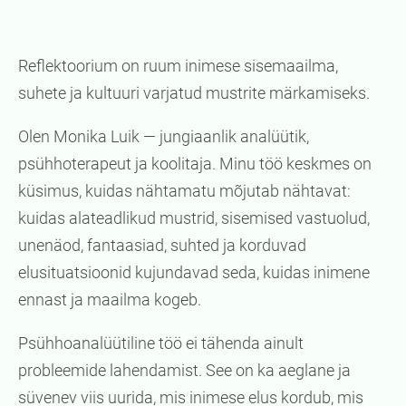
Reflektoorium on ruum inimese sisemaailma,
suhete ja kultuuri varjatud mustrite märkamiseks.
Olen Monika Luik — jungiaanlik analüütik,
psühhoterapeut ja koolitaja. Minu töö keskmes on
küsimus, kuidas nähtamatu mõjutab nähtavat:
kuidas alateadlikud mustrid, sisemised vastuolud,
unenäod, fantaasiad, suhted ja korduvad
elusituatsioonid kujundavad seda, kuidas inimene
ennast ja maailma kogeb.
Psühhoanalüütiline töö ei tähenda ainult
probleemide lahendamist. See on ka aeglane ja
süvenev viis uurida, mis inimese elus kordub, mis