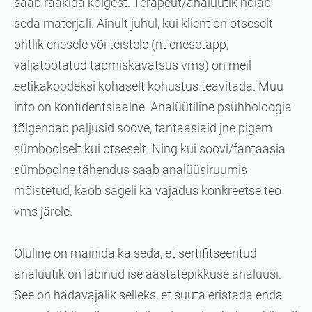
saab rääkida kõigest. Terapeut/analüütik hoiab
seda materjali. Ainult juhul, kui klient on otseselt
ohtlik enesele või teistele (nt enesetapp,
väljatöötatud tapmiskavatsus vms) on meil
eetikakoodeksi kohaselt kohustus teavitada. Muu
info on konfidentsiaalne. Analüütiline psühholoogia
tõlgendab paljusid soove, fantaasiaid jne pigem
sümboolselt kui otseselt. Ning kui soovi/fantaasia
sümboolne tähendus saab analüüsiruumis
mõistetud, kaob sageli ka vajadus konkreetse teo
vms järele.
Oluline on mainida ka seda, et sertifitseeritud
analüütik on läbinud ise aastatepikkuse analüüsi.
See on hädavajalik selleks, et suuta eristada enda