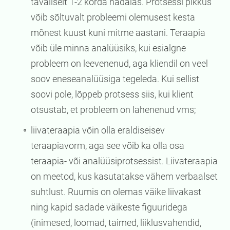
tavaliselt 1-2 korda nädalas. Protsessi pikkus
võib sõltuvalt probleemi olemusest kesta
mõnest kuust kuni mitme aastani. Teraapia
võib üle minna analüüsiks, kui esialgne
probleem on leevenenud, aga kliendil on veel
soov eneseanalüüsiga tegeleda. Kui sellist
soovi pole, lõppeb protsess siis, kui klient
otsustab, et probleem on lahenenud vms;
liivateraapia võin olla eraldiseisev
teraapiavorm, aga see võib ka olla osa
teraapia- või analüüsiprotsessist. Liivateraapia
on meetod, kus kasutatakse vähem verbaalset
suhtlust. Ruumis on olemas väike liivakast
ning kapid sadade väikeste figuuridega
(inimesed, loomad, taimed, liiklusvahendid,