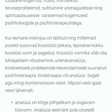
tööalane kogemus; hobid; võimalikud
terviseprobleemid; suhtumine unenägudesse ning
spirituaalsusesse; varasemad kogemused
psühholoogide ja psühhoterapeutidega.
Kui esmane intervjuu on läbitud ning mõlemad
pooled soovivad koostööd jätkata, lepitakse kokku
koostöö vorm ja sagedus. Koostöö vormiks võib olla
lühiajalisem nõustamine, unenäoanalüüs,
konkreetsete probleemide leevendamisele suunatud
psühhoteraapia, liivateraapia või analüüs. Sageli
aga mingi kombinatsioon neist. Allpool veidi igast
neist lähemalt:
analüüs on kõige põhjalikum ja sügavam
töövorm. Analüüsi eesmärk pole otseselt