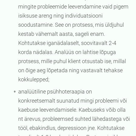
mingite probleemide leevendamine vaid pigem
isiksuse areng ning individuatsiooni
soodustamine. See on protsess, mis üldjuhul
kestab vähemalt aasta, sageli enam.
Kohtutakse iganädalaselt, soovitavalt 2-4
korda nädalas. Analüüs on lahtise lõpuga
protsess, mille puhul klient otsustab ise, millal
on õige aeg lõpetada ning vastavalt tehakse
kokkulepped;
analüütiline psühhoteraapia on
konkreetsemalt suunatud mingi probleemi või
kaebuse leevendamisele. Kaebuseks võib olla
nt ärevus, probleemsed suhted lähedastega või
tööl, ebakindlus, depressioon jne. Kohtutakse