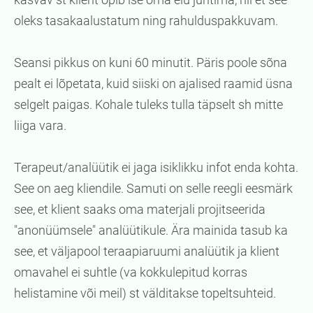
oleks tasakaalustatum ning rahulduspakkuvam.
Seansi pikkus on kuni 60 minutit. Päris poole sõna
pealt ei lõpetata, kuid siiski on ajalised raamid üsna
selgelt paigas. Kohale tuleks tulla täpselt sh mitte
liiga vara.
Terapeut/analüütik ei jaga isiklikku infot enda kohta.
See on aeg kliendile. Samuti on selle reegli eesmärk
see, et klient saaks oma materjali projitseerida
"anonüümsele" analüütikule. Ära mainida tasub ka
see, et väljapool teraapiaruumi analüütik ja klient
omavahel ei suhtle (va kokkulepitud korras
helistamine või meil) st välditakse topeltsuhteid.