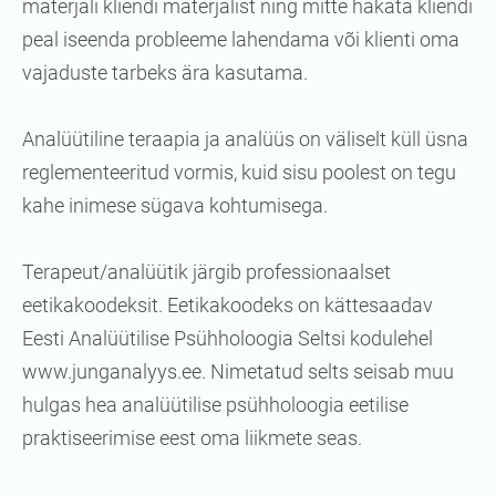
materjali kliendi materjalist ning mitte hakata kliendi
peal iseenda probleeme lahendama või klienti oma
vajaduste tarbeks ära kasutama.
Analüütiline teraapia ja analüüs on väliselt küll üsna
reglementeeritud vormis, kuid sisu poolest on tegu
kahe inimese sügava kohtumisega.
Terapeut/analüütik järgib professionaalset
eetikakoodeksit. Eetikakoodeks on kättesaadav
Eesti Analüütilise Psühholoogia Seltsi kodulehel
www.junganalyys.ee. Nimetatud selts seisab muu
hulgas hea analüütilise psühholoogia eetilise
praktiseerimise eest oma liikmete seas.