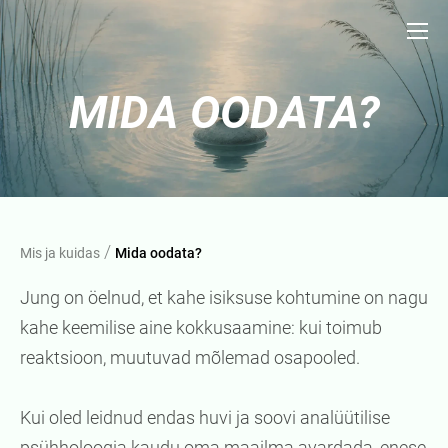
MIDA OODATA?
/
Mis ja kuidas
Mida oodata?
Jung on öelnud, et kahe isiksuse kohtumine on nagu
kahe keemilise aine kokkusaamine: kui toimub
reaktsioon, muutuvad mõlemad osapooled.
Kui oled leidnud endas huvi ja soovi analüütilise
psühholoogia kaudu oma maailma avardada, enese