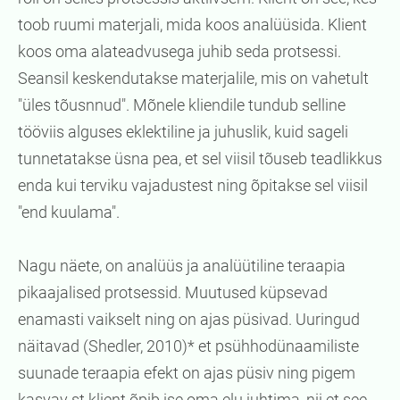
toob ruumi materjali, mida koos analüüsida. Klient
koos oma alateadvusega juhib seda protsessi.
Seansil keskendutakse materjalile, mis on vahetult
"üles tõusnnud". Mõnele kliendile tundub selline
tööviis alguses eklektiline ja juhuslik, kuid sageli
tunnetatakse üsna pea, et sel viisil tõuseb teadlikkus
enda kui terviku vajadustest ning õpitakse sel viisil
"end kuulama".
Nagu näete, on analüüs ja analüütiline teraapia
pikaajalised protsessid. Muutused küpsevad
enamasti vaikselt ning on ajas püsivad. Uuringud
näitavad (Shedler, 2010)* et psühhodünaamiliste
suunade teraapia efekt on ajas püsiv ning pigem
kasvav st klient õpib ise oma elu juhtima, nii et see