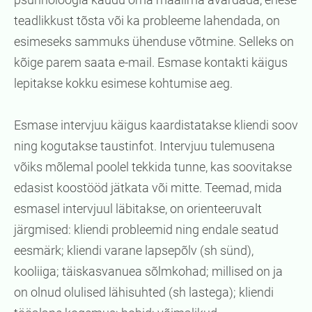
teadlikkust tõsta või ka probleeme lahendada, on
esimeseks sammuks ühenduse võtmine. Selleks on
kõige parem saata e-mail. Esmase kontakti käigus
lepitakse kokku esimese kohtumise aeg.
Esmase intervjuu käigus kaardistatakse kliendi soov
ning kogutakse taustinfot. Intervjuu tulemusena
võiks mõlemal poolel tekkida tunne, kas soovitakse
edasist koostööd jätkata või mitte. Teemad, mida
esmasel intervjuul läbitakse, on orienteeruvalt
järgmised: kliendi probleemid ning endale seatud
eesmärk; kliendi varane lapsepõlv (sh sünd),
kooliiga; täiskasvanuea sõlmkohad; millised on ja
on olnud olulised lähisuhted (sh lastega); kliendi