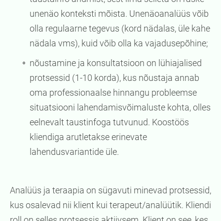
unenäo konteksti mõista. Unenäoanalüüs võib
olla regulaarne tegevus (kord nädalas, üle kahe
nädala vms), kuid võib olla ka vajadusepõhine;
nõustamine ja konsultatsioon on lühiajalised
protsessid (1-10 korda), kus nõustaja annab
oma professionaalse hinnangu probleemse
situatsiooni lahendamisvõimaluste kohta, olles
eelnevalt taustinfoga tutvunud. Koostöös
kliendiga arutletakse erinevate
lahendusvariantide üle.
Analüüs ja teraapia on sügavuti minevad protsessid,
kus osalevad nii klient kui terapeut/analüütik. Kliendi
roll on selles protsessis aktiivsem. Klient on see, kes