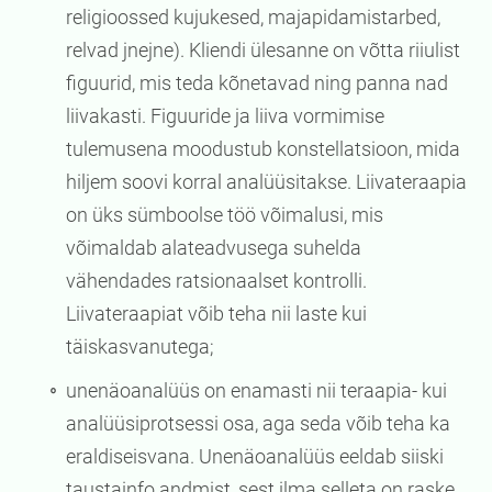
religioossed kujukesed, majapidamistarbed,
relvad jnejne). Kliendi ülesanne on võtta riiulist
figuurid, mis teda kõnetavad ning panna nad
liivakasti. Figuuride ja liiva vormimise
tulemusena moodustub konstellatsioon, mida
hiljem soovi korral analüüsitakse. Liivateraapia
on üks sümboolse töö võimalusi, mis
võimaldab alateadvusega suhelda
vähendades ratsionaalset kontrolli.
Liivateraapiat võib teha nii laste kui
täiskasvanutega;
unenäoanalüüs on enamasti nii teraapia- kui
analüüsiprotsessi osa, aga seda võib teha ka
eraldiseisvana. Unenäoanalüüs eeldab siiski
taustainfo andmist, sest ilma selleta on raske