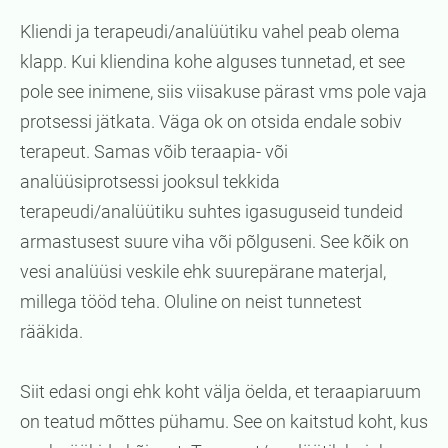
Kliendi ja terapeudi/analüütiku vahel peab olema
klapp. Kui kliendina kohe alguses tunnetad, et see
pole see inimene, siis viisakuse pärast vms pole vaja
protsessi jätkata. Väga ok on otsida endale sobiv
terapeut. Samas võib teraapia- või
analüüsiprotsessi jooksul tekkida
terapeudi/analüütiku suhtes igasuguseid tundeid
armastusest suure viha või põlguseni. See kõik on
vesi analüüsi veskile ehk suurepärane materjal,
millega tööd teha. Oluline on neist tunnetest
rääkida.
Siit edasi ongi ehk koht välja öelda, et teraapiaruum
on teatud mõttes pühamu. See on kaitstud koht, kus