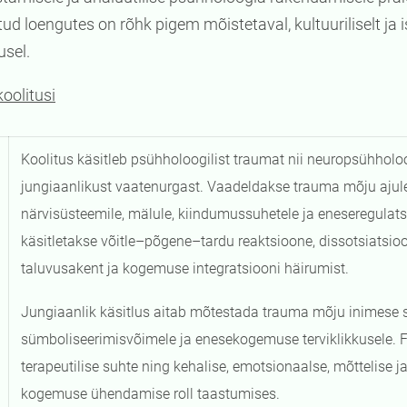
ud loengutes on rõhk pigem mõistetaval, kultuuriliselt ja is
usel.
koolitusi
Koolitus käsitleb psühholoogilist traumat nii neuropsühholoo
jungiaanlikust vaatenurgast. Vaadeldakse trauma mõju ajule
närvisüsteemile, mälule, kiindumussuhetele ja eneseregulats
käsitletakse võitle–põgene–tardu reaktsioone, dissotsiatsioo
taluvusakent ja kogemuse integratsiooni häirumist.
Jungiaanlik käsitlus aitab mõtestada trauma mõju inimese 
sümboliseerimisvõimele ja enesekogemuse terviklikkusele. 
terapeutilise suhte ning kehalise, emotsionaalse, mõttelise 
kogemuse ühendamise roll taastumises.