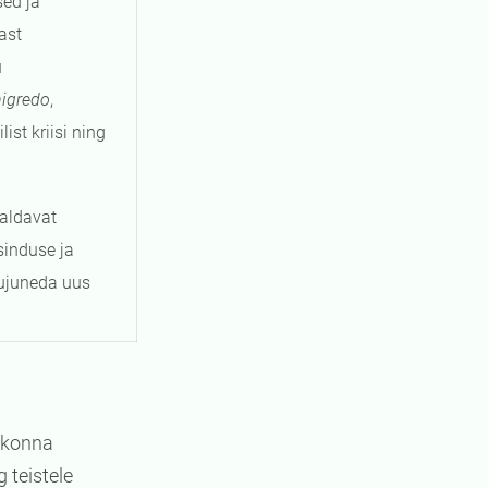
ed ja
ast
u
nigredo
,
st kriisi ning
maldavat
sinduse ja
kujuneda uus
ldkonna
g teistele