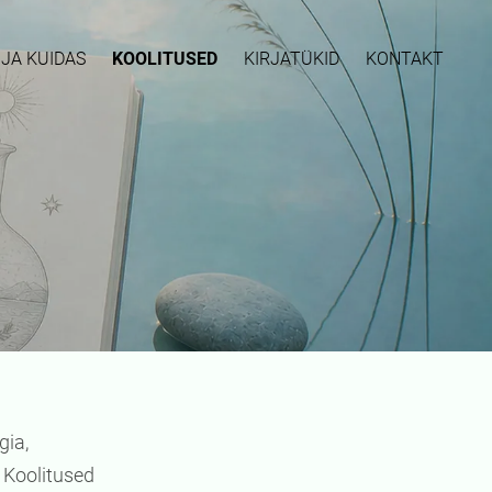
 JA KUIDAS
KOOLITUSED
KIRJATÜKID
KONTAKT
gia,
 Koolitused