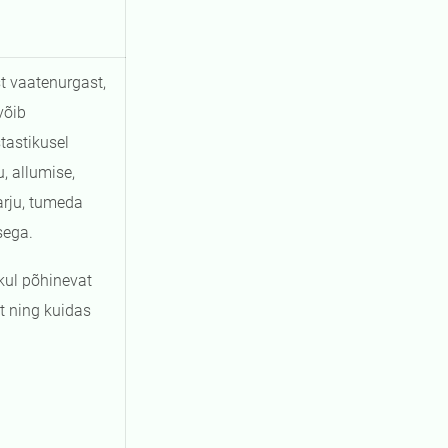
t vaatenurgast,
võib
tastikusel
, allumise,
arju, tumeda
sega.
kul põhinevat
t ning kuidas