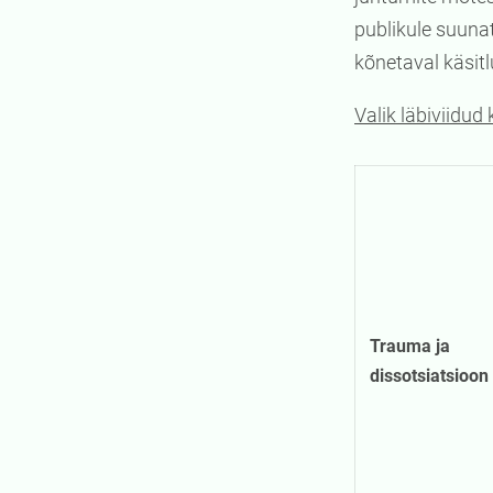
publikule suunat
kõnetaval käsitl
Valik läbiviidud 
Trauma ja
dissotsiatsioon