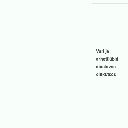
Vari ja
arhetüübid
abistavas
elukutses