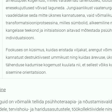
arhetüüpset kogemust, milles varasemad tähendused, lootus
enesekujutlused võivad laguneda. Jungiaanlikust vaatenurg
vaadeldakse seda mitte üksnes kannatusena, vaid võimalik
transformatsiooniprotsessina, milles sümbolid, alkeemiline
kangelase teekond ja initsiatsioon aitavad mõtestada psüühili
individuatsiooni.
Fookuses on küsimus, kuidas eristada viljakat, arengut või
kannatust destruktiivsest ummikust ning kuidas ärevuse, ük
tähenduse kadumise kogemust kuulata nii, et sellest võiks 
sisemine orientatsioon.
mine
enguid on võimalik tellida psühhoteraapia- ja nõustamisva
le, tervishoiu- ja haridusasutustele, töökollektiividele nin