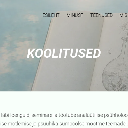
ESILEHT
MINUST
TEENUSED
MIS
KOOLITUSED
 läbi loenguid, seminare ja töötube analüütilise psühholoo
lise mõtlemise ja psüühika sümboolse mõõtme teemadel.