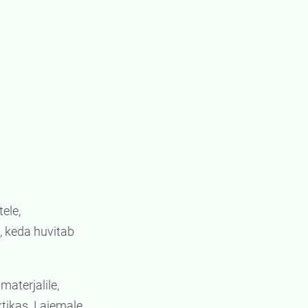
ele,
e, keda huvitab
materjalile,
tikas. Laiemale