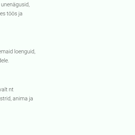
, unenägusid,
es töös ja
emaid loenguid,
ele.
alt nt
trid, anima ja