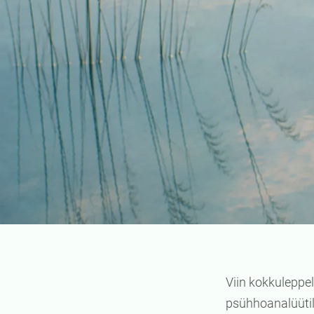
Viin kokkuleppel
psühhoanalüüti