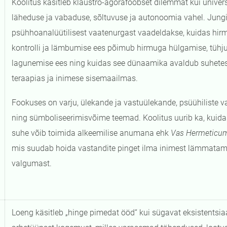
Koolitus käsitleb klaustro-agorafoobset dilemmat kui univer
läheduse ja vabaduse, sõltuvuse ja autonoomia vahel. Jungi
psühhoanalüütilisest vaatenurgast vaadeldakse, kuidas hir
kontrolli ja lämbumise ees põimub hirmuga hülgamise, tühju
lagunemise ees ning kuidas see dünaamika avaldub suhetes,
teraapias ja inimese sisemaailmas.
Fookuses on varju, ülekande ja vastuülekande, psüühiliste v
ning sümboliseerimisvõime teemad. Koolitus uurib ka, kuidas
suhe võib toimida alkeemilise anumana ehk
Vas Hermeticum
mis suudab hoida vastandite pinget ilma inimest lämmatamat
valgumast.
Loeng käsitleb „hinge pimedat ööd“ kui sügavat eksistentsiaa