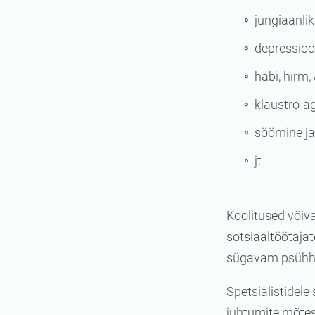
jungiaanli
depressioo
häbi, hirm,
klaustro-a
söömine ja
jt
Koolitused võiv
sotsiaaltöötajat
sügavam psühho
Spetsialistidele
juhtumite mõtes