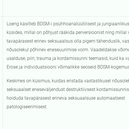
Loeng käsitleb BDSM-i psühhoanalüütilisest ja jungiaanlikus
küsides, millal on põhjust rääkida perversioonist ning millal 
tavapärasest erinev seksuaalsus olla pigem tähenduslik, vas
nõusolekul põhinev eneseuurimise vorm. Vaadeldakse võimu
usalduse, piiri, trauma ja kordamissunni teemasid, kuid ka v
Erose ja individuatsiooni võimalikke seoseid BDSM-kogemu
Keskmes on küsimus, kuidas eristada vastastikusel nõusole
seksuaalset eneseväljendust destruktiivsest kordamissunnis
hoiduda tavapärasest erineva seksuaalsuse automaatsest
patologiseerimisest.