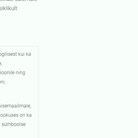
iklikult
gilisest kui ka
,
ioonile ning
ni,
sisemaailmale,
Fookuses on ka
ja sümboolse