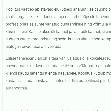
Koolitus vaatleb abistavaid elukutseid analüütilise psühhol
vaatenurgast, keskendudes aitaja rolli arhetüüpsele tähendu
professionaalse suhte varjatud dünaamikale ning võimu ja 
küsimustele. Käsitletakse ülekannet ja vastuülekannet, klie
suhtemustrite kordumist ning seda, kuidas aitaja enda komple
ajalugu võivad töös aktiveeruda.
Erilise tähelepanu all on aitaja vari: vajadus olla kõiketeadev, 
asendamatu, kalduvus suruda peale oma väärtusi, manipulee
kliendi kaudu lahendust enda haavadele. Koolitus kutsub m
kuidas säilitada abistavas suhtes teadlikkus, eetilised piirid 
autonoomia.