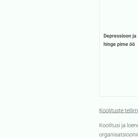
Depressioon ja
hinge pime öö
Koolituste telli
Koolitusi ja lo
organisatsioonide