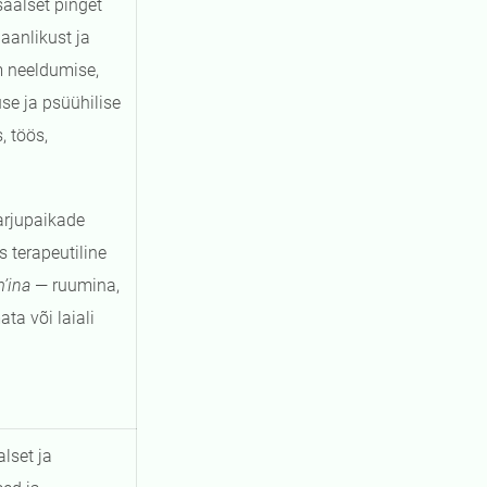
saalset pinget
aanlikust ja
m neeldumise,
se ja psüühilise
 töös,
arjupaikade
 terapeutiline
’ina
— ruumina,
a või laiali
lset ja