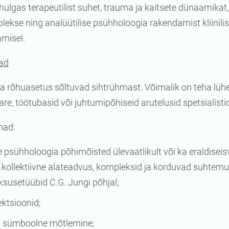
hulgas terapeutilist suhet, trauma ja kaitsete dünaamikat
ekse ning analüütilise psühholoogia rakendamist kliinilis
amisel.
mad
ja rõhuasetus sõltuvad sihtrühmast. Võimalik on teha lüh
e, töötubasid või juhtumipõhiseid arutelusid spetsialistid
mad:
e psühholoogia põhimõisted ülevaatlikult või ka eraldiseisv
 kollektiivne alateadvus, kompleksid ja korduvad suhtemus
iksusetüübid C.G. Jungi põhjal;
jektsioonid;
a sümboolne mõtlemine;