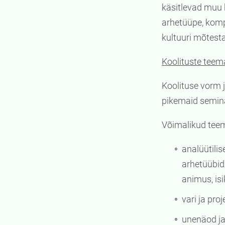
käsitlevad muu 
arhetüüpe, kompl
kultuuri mõtest
Koolituste tee
Koolituse vorm 
pikemaid seminar
Võimalikud tee
analüütilis
arhetüübid
animus, is
vari ja pro
unenäod j