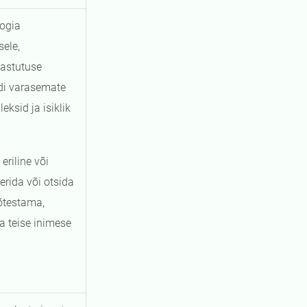
oogia
sele,
vastutuse
ndi varasemate
ksid ja isiklik
eriline või
rida või otsida
õtestama,
ja teise inimese