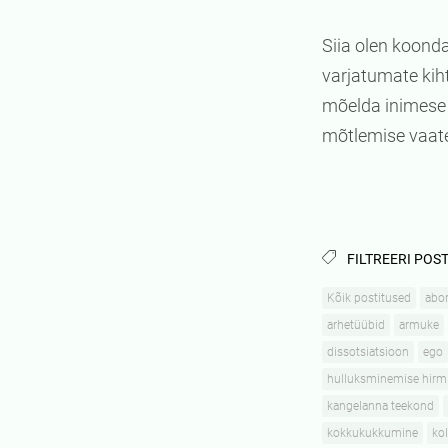
Siia olen koonda
varjatumate kiht
mõelda inimese 
mõtlemise vaat
FILTREERI POST
Kõik postitused
abor
arhetüübid
armuke
dissotsiatsioon
ego
hulluksminemise hirm
kangelanna teekond
kokkukukkumine
kol