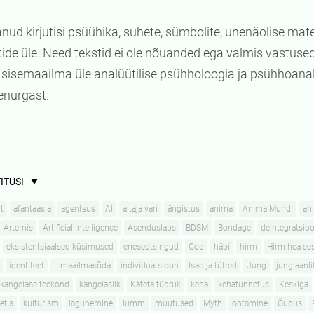
nud kirjutisi psüühika, suhete, sümbolite, unenäolise materj
ide üle. Need tekstid ei ole nõuanded ega valmis vastused
sisemaailma üle analüütilise psühholoogia ja psühhoanal
enurgast.
ITUSI
t
afantaasia
agentsus
AI
aitaja vari
ängistus
anima
Anima Mundi
an
Artemis
Artificial Intelligence
Asenduslaps
BDSM
Bondage
deintegratsioo
eksistentsiaalsed küsimused
eneseotsingud
God
häbi
hirm
Hirm hea ee
identiteet
II maailmasõda
individuatsioon
Isad ja tütred
Jung
jungiaanl
kangelase teekond
kangelaslik
Käteta tüdruk
keha
kehatunnetus
Keskiga
etis
kulturism
lagunemine
lumm
muutused
Myth
ootamine
Õudus