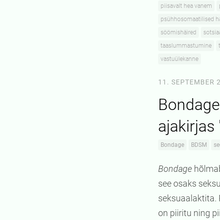
piisavalt hea vanem
psühhosomaatilised h
söömishäired
sotsia
taaslummastumine
vastuülekanne
11. SEPTEMBER 
Bondage 
ajakirjas
Bondage
BDSM
se
Bondage
hõlmab
see osaks seksua
seksuaalaktita. 
on piiritu ning 