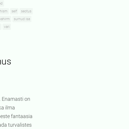
ed
hism
self
seotus
mahirm
surnud isa
vari
mus
. Enamasti on
a ilma
meste fantaasia
da turvalistes