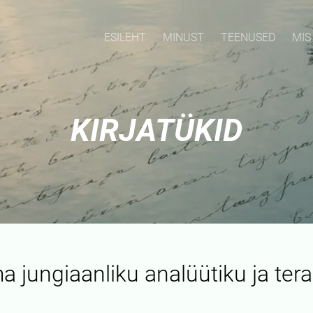
ESILEHT
MINUST
TEENUSED
MIS
KIRJATÜKID
a jungiaanliku analüütiku ja ter