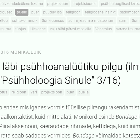
põlvkondadeülene trauma
projektsioon
projektsioonid
psühholoogilised kaits
aigused
puella
puer
puuduv isa
religioon
religioosne insinkt
sadomasoh
altöö
suhtekolmnurk
Sünkroonsus
sünni ja surma müsteerium
surm
Sur
trauma
tühjus
Ülekanne
vaju häbi pärast maa alla
Vanemlus
varane trauma
2016
MONIKA.LUIK
läbi psühhoanalüütiku pilgu (il
 "Psühholoogia Sinule" 3/16)
otus
religioon
vari
projektsioon
puer
puella
 endas mis iganes vormis füüsilise piirangu rakendamist
alkontaktist, kuid mitte alati. Mõnikord esineb
Bondage
k
Piiratakse nööri, käeraudade, rihmade, kettidega, kuid ini
piirata saab sadades vormides.
Bondage
võimaldab katseta