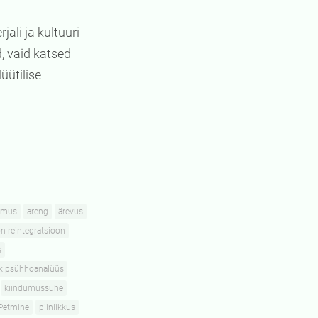
ali ja kultuuri
, vaid katsed
üütilise
imus
areng
ärevus
n-reintegratsioon
s
ik psühhoanalüüs
kiindumussuhe
Petmine
piinlikkus