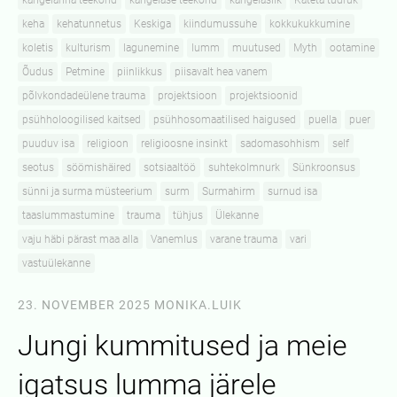
kangelanna teekond
kangelase teekond
kangelaslik
Käteta tüdruk
keha
kehatunnetus
Keskiga
kiindumussuhe
kokkukukkumine
koletis
kulturism
lagunemine
lumm
muutused
Myth
ootamine
Õudus
Petmine
piinlikkus
piisavalt hea vanem
põlvkondadeülene trauma
projektsioon
projektsioonid
psühholoogilised kaitsed
psühhosomaatilised haigused
puella
puer
puuduv isa
religioon
religioosne insinkt
sadomasohhism
self
seotus
söömishäired
sotsiaaltöö
suhtekolmnurk
Sünkroonsus
sünni ja surma müsteerium
surm
Surmahirm
surnud isa
taaslummastumine
trauma
tühjus
Ülekanne
vaju häbi pärast maa alla
Vanemlus
varane trauma
vari
vastuülekanne
23. NOVEMBER 2025
MONIKA.LUIK
Jungi kummitused ja meie
igatsus lumma järele