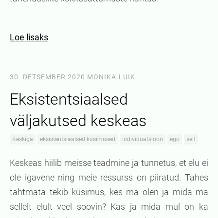
Loe lisaks
30. DETSEMBER 2020
MONIKA.LUIK
Eksistentsiaalsed
väljakutsed keskeas
Keskiga
eksistentsiaalsed küsimused
individuatsioon
ego
self
Keskeas hiilib meisse teadmine ja tunnetus, et elu ei
ole igavene ning meie ressurss on piiratud. Tahes
tahtmata tekib küsimus, kes ma olen ja mida ma
sellelt elult veel soovin? Kas ja mida mul on ka