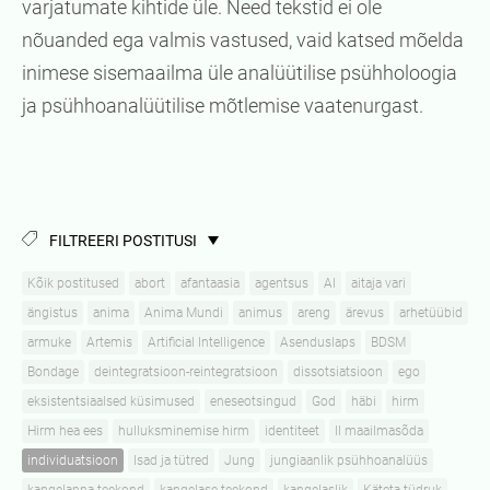
varjatumate kihtide üle. Need tekstid ei ole
nõuanded ega valmis vastused, vaid katsed mõelda
inimese sisemaailma üle analüütilise psühholoogia
ja psühhoanalüütilise mõtlemise vaatenurgast.
FILTREERI POSTITUSI
Kõik postitused
abort
afantaasia
agentsus
AI
aitaja vari
ängistus
anima
Anima Mundi
animus
areng
ärevus
arhetüübid
armuke
Artemis
Artificial Intelligence
Asenduslaps
BDSM
Bondage
deintegratsioon-reintegratsioon
dissotsiatsioon
ego
eksistentsiaalsed küsimused
eneseotsingud
God
häbi
hirm
Hirm hea ees
hulluksminemise hirm
identiteet
II maailmasõda
individuatsioon
Isad ja tütred
Jung
jungiaanlik psühhoanalüüs