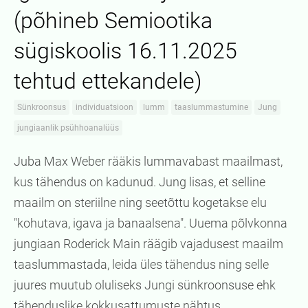
(põhineb Semiootika
sügiskoolis 16.11.2025
tehtud ettekandele)
Sünkroonsus
individuatsioon
lumm
taaslummastumine
Jung
jungiaanlik psühhoanalüüs
Juba Max Weber rääkis lummavabast maailmast,
kus tähendus on kadunud. Jung lisas, et selline
maailm on steriilne ning seetõttu kogetakse elu
"kohutava, igava ja banaalsena". Uuema põlvkonna
jungiaan Roderick Main räägib vajadusest maailm
taaslummastada, leida üles tähendus ning selle
juures muutub oluliseks Jungi sünkroonsuse ehk
tähenduslike kokkusattumuste nähtus.