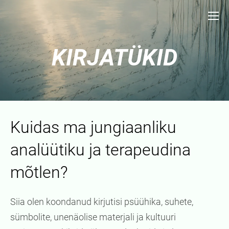
KIRJATÜKID
Kuidas ma jungiaanliku
analüütiku ja terapeudina
mõtlen?
Siia olen koondanud kirjutisi psüühika, suhete,
sümbolite, unenäolise materjali ja kultuuri