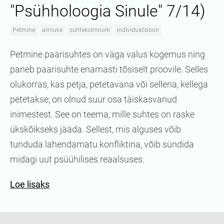
"Psühholoogia Sinule" 7/14)
Petmine
armuke
suhtekolmnurk
individuatsioon
Petmine paarisuhtes on väga valus kogemus ning
paneb paarisuhte enamasti tõsiselt proovile. Selles
olukorras, kas petja, petetavana või sellena, kellega
petetakse, on olnud suur osa täiskasvanud
inimestest. See on teema, mille suhtes on raske
ükskõikseks jääda. Sellest, mis alguses võib
tunduda lahendamatu konfliktina, võib sündida
midagi uut psüühilises reaalsuses.
Loe lisaks