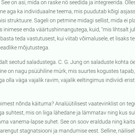
See on asi, mida on raske nö seedida ja integreerida. Olle
ne aga ka individuaalne teema, mis puudutab kõigi asja
si struktuure. Sageli on petmine midagi sellist, mida ei pl
 inimese enda väärtushinnangutega, kuid, "mis lihtsalt ju
abasta teda vastutusest, kui viitab võimalusele, et lisaks te
teadlike mõjutustega.
dalt seotud saladustega. C. G. Jung on saladuste kohta öe
ne on nagu psüühiline mürk, mis suurtes kogustes tapab,
a olla väga vajalik ravim, vajalik eeltingimus indiviidi eri
nimest nõnda käituma? Analüütilisest vaatevinklist on teg
a suhtest, mis on liiga lähedane ja lämmatav ning kus s
a vanema-lapse suhet. See on soov eralduda ning kaits
arengut stagnatsiooni ja mandumise eest. Selline, näilisel