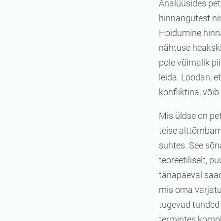
Analüüsides petm
hinnangutest ni
Hoidumine hinna
nähtuse heakski
pole võimalik p
leida. Loodan, 
konfliktina, või
Mis üldse on pe
teise alttõmbami
suhtes. See sõna
teoreetiliselt, 
tänapäeval saada
mis oma varjatu
tugevad tunded n
termintes kompl