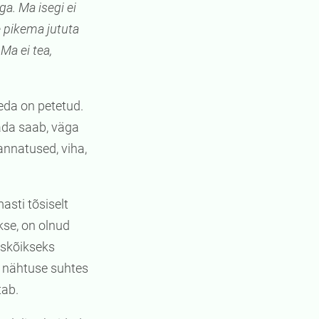
a. Ma isegi ei
e pikema jututa
Ma ei tea,
eda on petetud.
lada saab, väga
annatused, viha,
sti tõsiselt
akse, on olnud
kskõikseks
i nähtuse suhtes
tab.