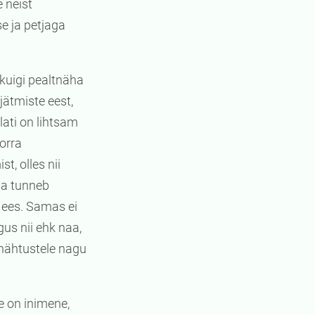
 neist
e ja petjaga
kuigi pealtnäha
ätmiste eest,
lati on lihtsam
korra
, olles nii
ida tunneb
 ees. Samas ei
us nii ehk naa,
 nähtustele nagu
e on inimene,