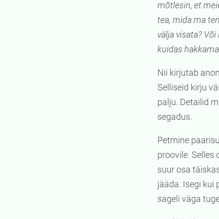
mõtlesin, et mei
tea, mida ma tem
välja visata? Võ
kuidas hakkama 
Nii kirjutab ano
Selliseid kirju 
palju. Detailid 
segadus.
Petmine paarisu
proovile. Selles
suur osa täiska
jääda. Isegi kui
sageli väga tug