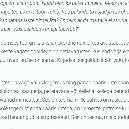
ega on teistmoodi. Nüüd olen ka petetud naine. Mees on sig
aga teen, kui ta töölt tuleb. Kas pakkida ta asjad ja ta koh
i kannatada laste nimel ära? Andeks anda ma talle ei suuda. 
saan. Kas usaldus kunagi taastub?"
nüümses foorumis üks järjekordne naine, kes avastab, et t
väikeste variatsioonidega on netiavarustes, kus end välja e
muutuvad, süžee on sama. Kirjades peegeldub šokk, valu, k
htes on väga valus kogemus ning paneb paarisuhte enama
 olukorras, kas petja, petetavana või sellena, kellega petet
svanud inimestest. See on teema, mille suhtes on raske ü
 pole tegemist enda paarisuhtega, on inimestel petmise ku
evad hinnangud ja emotsioonid. See on teema, mis puudu