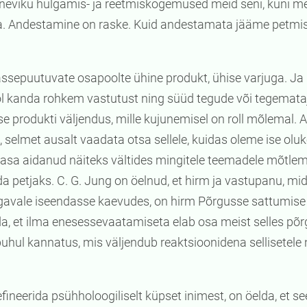
viku hülgamis- ja reetmiskogemused meid seni, kuni me
aa. Andestamine on raske. Kuid andestamata jääme petmis
assepuutuvate osapoolte ühine produkt, ühise varjuga. Ja 
l kanda rohkem vastutust ning süüd tegude või tegemataj
ise produkti väljendus, mille kujunemisel on roll mõlemal. A
, selmet ausalt vaadata otsa sellele, kuidas oleme ise olu
sa aidanud näiteks vältides mingitele teemadele mõtlemist
nda petjaks. C. G. Jung on öelnud, et hirm ja vastupanu, m
ügavale iseendasse kaevudes, on hirm Põrgusse sattumise
a, et ilma enesessevaatamiseta elab osa meist selles põrg
puhul kannatus, mis väljendub reaktsioonidena sellisetele
ineerida psühholoogiliselt küpset inimest, on öelda, et se