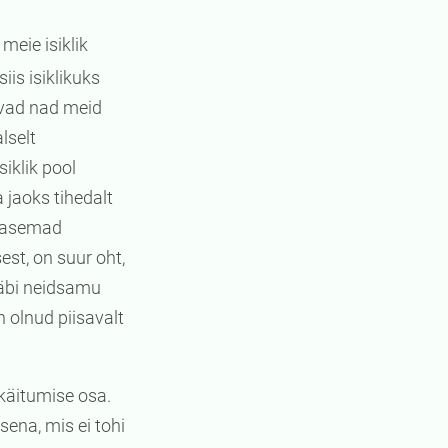
meie isiklik
iis isiklikuks
vad nad meid
lselt
iklik pool
jaoks tihedalt
arasemad
st, on suur oht,
läbi neidsamu
n olnud piisavalt
mkäitumise osa.
ena, mis ei tohi