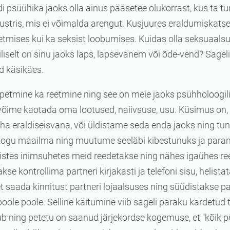
idi psüühika jaoks olla ainus pääsetee olukorrast, kus ta t
ustris, mis ei võimalda arengut. Kusjuures eraldumiskatse
petmises kui ka seksist loobumises. Kuidas olla seksuaals
iselt on sinu jaoks laps, lapsevanem või õde-vend? Sagel
 käsikäes.
 petmine ka reetmine ning see on meie jaoks psühholoogili
õime kaotada oma lootused, naiivsuse, usu. Küsimus on
ha eraldiseisvana, või üldistame seda enda jaoks ning tu
kogu maailma ning muutume seeläbi kibestunuks ja parano
istes inimsuhetes meid reedetakse ning nähes igaühes reet
akse kontrollima partneri kirjakasti ja telefoni sisu, helist
t saada kinnitust partneri lojaalsuses ning süüdistakse par
ole poole. Selline käitumine viib sageli paraku kardetud 
b ning petetu on saanud järjekordse kogemuse, et "kõik pe