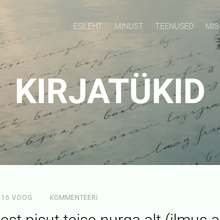
ESILEHT
MINUST
TEENUSED
MIS
KIRJATÜKID
016
VOOG
KOMMENTEERI