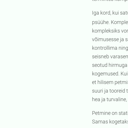
Iga kord, kui sa
psüühe. Komplek
kompleksiks vo
võimusesse ja s
kontrollima nin
seisneb varasem
seotud hirmuga
kogemused. Kui 
et hilisem petm
suuri ja tooreid
hea ja turvaline
Petmine on stati
Samas kogetakse