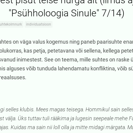
st pisut teise nurga alt (ilmus a
"Psühholoogia Sinule" 7/14)
uhtekolmnurk
individuatsioon
htes on väga valus kogemus ning paneb paarisuhte enam
 olukorras, kas petja, petetavana või sellena, kellega pet
svanud inimestest. See on teema, mille suhtes on raske 
 mis alguses võib tunduda lahendamatu konfliktina, võib 
 reaalsuses.
i selles klubis. Mees magas teisega. Hommikul sain selles
vist välja. Üks tuttav tuli rääkima ja lugesin seepeale mehe 
ajas. Kuidas ma sain nii loll olla ja mitte midagi märgata. M