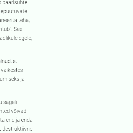
s paarisuhte
ssepuutuvate
aneerita teha,
htub". See
adlikule egole,
lnud, et
 väikestes
stumiseks ja
u sageli
uhted võivad
ta end ja enda
t destruktiivne