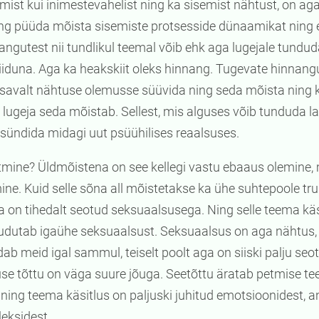
ist kui inimestevahelist ning ka sisemist nähtust, on aga
ng püüda mõista sisemiste protsesside dünaamikat ning
ngutest nii tundlikul teemal võib ehk aga lugejale tundu
iduna. Aga ka heakskiit oleks hinnang. Tugevate hinnang
iisavalt nähtuse olemusse süüvida ning seda mõista ning 
et lugeja seda mõistab. Sellest, mis alguses võib tunduda
b sündida midagi uut psüühilises reaalsuses.
tmine? Üldmõistena on see kellegi vastu ebaaus olemine, m
ne. Kuid selle sõna all mõistetakse ka ühe suhtepoole tr
 on tihedalt seotud seksuaalsusega. Ning selle teema käsi
puudutab igaühe seksuaalsust. Seksuaalsus on aga nähtus, 
b meid igal sammul, teiselt poolt aga on siiski palju seo
se tõttu on väga suure jõuga. Seetõttu äratab petmise t
ing teema käsitlus on paljuski juhitud emotsioonidest, an
eksidest.