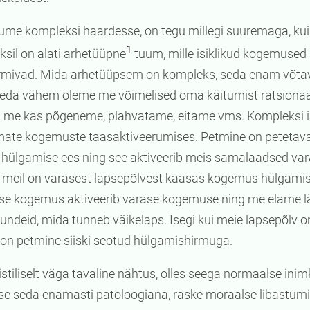
tume kompleksi haardesse, on tegu millegi suuremaga, kui 
1
sil on alati arhetüüpne
tuum, mille isiklikud kogemused s
rmivad. Mida arhetüüpsem on kompleks, seda enam võta
eda vähem oleme me võimelised oma käitumist ratsionaa
g me kas põgeneme, plahvatame, eitame vms. Kompleksi is
ate kogemuste taasaktiveerumises. Petmine on petetava 
 hülgamise ees ning see aktiveerib meis samalaadsed v
meil on varasest lapsepõlvest kaasas kogemus hülgamise
ise kogemus aktiveerib varase kogemuse ning me elame 
 tundeid, mida tunneb väikelaps. Isegi kui meie lapsepõlv o
, on petmine siiski seotud hülgamishirmuga.
stiliselt väga tavaline nähtus, olles seega normaalse ini
 seda enamasti patoloogiana, raske moraalse libastumis