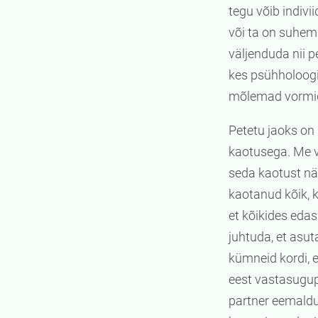
tegu võib indivi
või ta on suhem
väljenduda nii 
kes psühholoogil
mõlemad vormid
Petetu jaoks on
kaotusega. Me v
seda kaotust nä
kaotanud kõik, 
et kõikides edas
juhtuda, et asut
kümneid kordi, e
eest vastasugupo
partner eemaldu