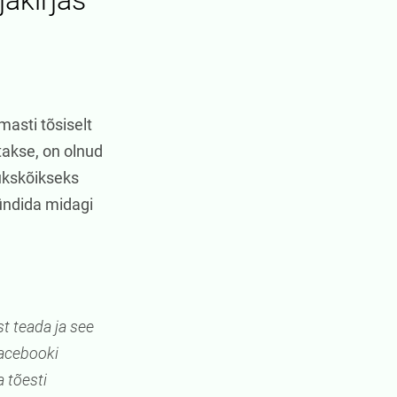
jakirjas
asti tõsiselt
etakse, on olnud
ükskõikseks
sündida midagi
t teada ja see
Facebooki
a tõesti