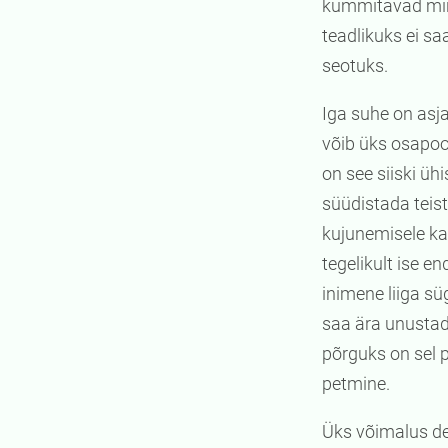
kummitavad mine
teadlikuks ei s
seotuks.
Iga suhe on asj
võib üks osapoo
on see siiski üh
süüdistada teist
kujunemisele kaa
tegelikult ise e
inimene liiga s
saa ära unustad
põrguks on sel 
petmine.
Üks võimalus def