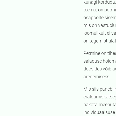
kunagi korduda. 
teema, on petmi
osapoolte sisemi
mis on vastuolus
loomulikult ei v
on tegemist ala
Petmine on tihe
saladuse hoidmi
doosides võib ag
arenemiseks.
Mis siis paneb i
eraldumiskatseg
hakata meenutam
individuaalsuse 