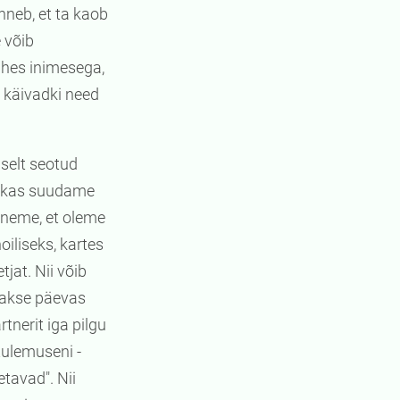
unneb, et ta kaob
 võib
uhes inimesega,
i käivadki need
selt seotud
, kas suudame
nneme, et oleme
iliseks, kartes
jat. Nii võib
atakse päevas
tnerit iga pilgu
tulemuseni -
tavad". Nii