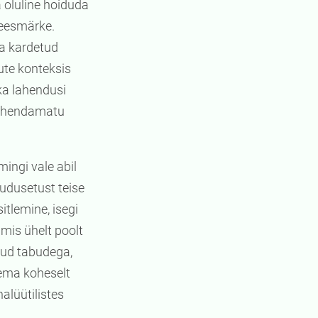
 oluline hoiduda
 eesmärke.
da kardetud
ute konteksis
ka lahendusi
 lahendamatu
ingi vale abil
uudusetust teise
tlemine, isegi
mis ühelt poolt
tud tabudega,
eema koheselt
alüütilistes