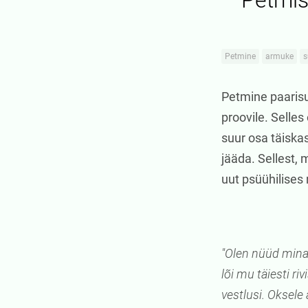
Petmise
Petmine
armuke
s
Petmine paarisu
proovile. Selles
suur osa täiska
jääda. Sellest,
uut psüühilises
"Olen nüüd minag
lõi mu täiesti ri
vestlusi. Oksele 