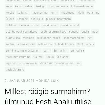
kangelanna teekond
kangelase teekond
kangelaslik
Käteta tüdruk
keha
kehatunnetus
Keskiga
kiindumussuhe
kokkukukkumine
koletis
kulturism
lagunemine
lumm
muutused
Myth
ootamine
Õudus
Petmine
piinlikkus
piisavalt hea vanem
põlvkondadeülene trauma
projektsioon
projektsioonid
psühholoogilised kaitsed
psühhosomaatilised haigused
puella
puer
puuduv isa
religioon
religioosne insinkt
sadomasohhism
self
seotus
söömishäired
sotsiaaltöö
suhtekolmnurk
Sünkroonsus
sünni ja surma müsteerium
surm
Surmahirm
surnud isa
taaslummastumine
trauma
tühjus
Ülekanne
vaju häbi pärast maa alla
Vanemlus
varane trauma
vari
vastuülekanne
9. JAANUAR 2021
MONIKA.LUIK
Millest räägib surmahirm?
(ilmunud Eesti Analüütilise