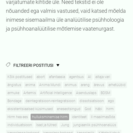
varjatumate kihtide üle. Need tekstid ei ole
nõuanded ega valmis vastused, vaid katsed mõelda
inimese sisemaailma üle analüütilise psühholoogia
ja psühhoanalüütilise mõtlemise vaatenurgast.
FILTREERI POSTITUSI
Kõik postitused
abort
afantaasia
agentsus
AI
aitaja vari
ängistus
anima
Anima Mundi
animus
areng
ärevus
arhetüübid
armuke
Artemis
Artificial Intelligence
Asenduslaps
BDSM
Bondage
deintegratsioon-reintegratsioon
dissotsiatsioon
ego
eksistentsiaalsed küsimused
eneseotsingud
God
häbi
hirm
Hirm hea ees
hulluksminemise hirm
identiteet
II maailmasõda
individuatsioon
Isad ja tütred
Jung
jungiaanlik psühhoanalüüs