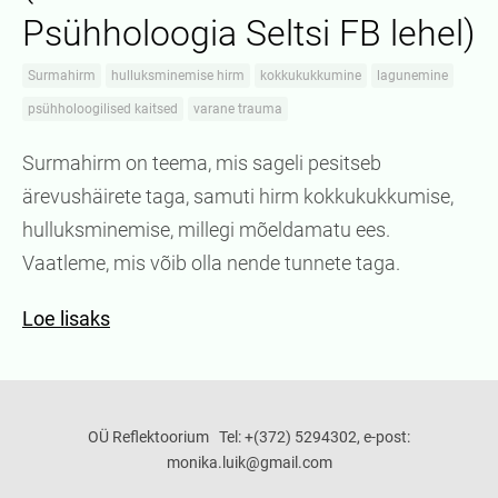
Psühholoogia Seltsi FB lehel)
Surmahirm
hulluksminemise hirm
kokkukukkumine
lagunemine
psühholoogilised kaitsed
varane trauma
Surmahirm on teema, mis sageli pesitseb
ärevushäirete taga, samuti hirm kokkukukkumise,
hulluksminemise, millegi mõeldamatu ees.
Vaatleme, mis võib olla nende tunnete taga.
Loe lisaks
OÜ Reflektoorium Tel: +(372) 5294302, e-post:
monika.luik@gmail.com