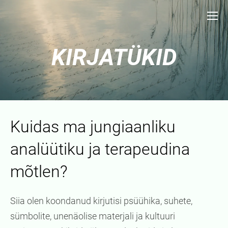
KIRJATÜKID
Kuidas ma jungiaanliku
analüütiku ja terapeudina
mõtlen?
Siia olen koondanud kirjutisi psüühika, suhete,
sümbolite, unenäolise materjali ja kultuuri