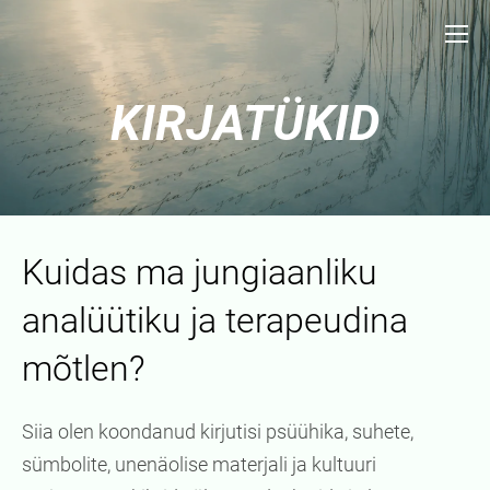
KIRJATÜKID
Kuidas ma jungiaanliku
analüütiku ja terapeudina
mõtlen?
Siia olen koondanud kirjutisi psüühika, suhete,
sümbolite, unenäolise materjali ja kultuuri