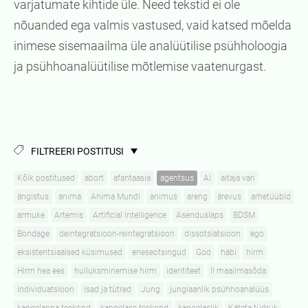
varjatumate kihtide üle. Need tekstid ei ole
nõuanded ega valmis vastused, vaid katsed mõelda
inimese sisemaailma üle analüütilise psühholoogia
ja psühhoanalüütilise mõtlemise vaatenurgast.
FILTREERI POSTITUSI
Kõik postitused
abort
afantaasia
agentsus
AI
aitaja vari
ängistus
anima
Anima Mundi
animus
areng
ärevus
arhetüübid
armuke
Artemis
Artificial Intelligence
Asenduslaps
BDSM
Bondage
deintegratsioon-reintegratsioon
dissotsiatsioon
ego
eksistentsiaalsed küsimused
eneseotsingud
God
häbi
hirm
Hirm hea ees
hulluksminemise hirm
identiteet
II maailmasõda
individuatsioon
Isad ja tütred
Jung
jungiaanlik psühhoanalüüs