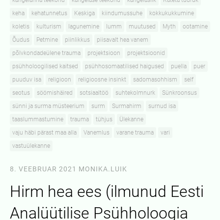
kangelanna teekond
kangelase teekond
kangelaslik
Käteta tüdruk
keha
kehatunnetus
Keskiga
kiindumussuhe
kokkukukkumine
koletis
kulturism
lagunemine
lumm
muutused
Myth
ootamine
Õudus
Petmine
piinlikkus
piisavalt hea vanem
põlvkondadeülene trauma
projektsioon
projektsioonid
psühholoogilised kaitsed
psühhosomaatilised haigused
puella
puer
puuduv isa
religioon
religioosne insinkt
sadomasohhism
self
seotus
söömishäired
sotsiaaltöö
suhtekolmnurk
Sünkroonsus
sünni ja surma müsteerium
surm
Surmahirm
surnud isa
taaslummastumine
trauma
tühjus
Ülekanne
vaju häbi pärast maa alla
Vanemlus
varane trauma
vari
vastuülekanne
8. VEEBRUAR 2021
MONIKA.LUIK
Hirm hea ees (ilmunud Eesti
Analüütilise Psühholoogia