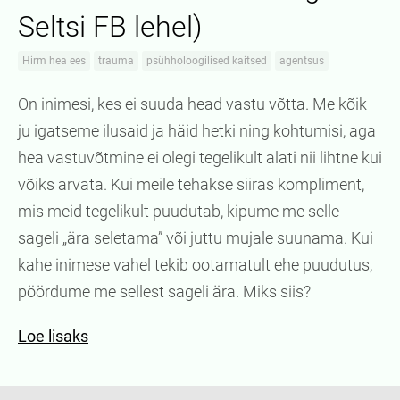
Seltsi FB lehel)
Hirm hea ees
trauma
psühholoogilised kaitsed
agentsus
On inimesi, kes ei suuda head vastu võtta. Me kõik
ju igatseme ilusaid ja häid hetki ning kohtumisi, aga
hea vastuvõtmine ei olegi tegelikult alati nii lihtne kui
võiks arvata. Kui meile tehakse siiras kompliment,
mis meid tegelikult puudutab, kipume me selle
sageli „ära seletama” või juttu mujale suunama. Kui
kahe inimese vahel tekib ootamatult ehe puudutus,
pöördume me sellest sageli ära. Miks siis?
Loe lisaks