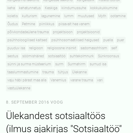
kangelanna teekond
kangelase teekond
kangelaslik
Käteta tüdruk
keha
kehatunnetus
Keskiga
kiindumussuhe
kokkukukkumine
koletis
kulturism
lagunemine
lumm
muutused
Myth
ootamine
Õudus
Petmine
piinlikkus
piisavalt hea vanem
põlvkondadeülene trauma
projektsioon
projektsioonid
psühholoogilised kaitsed
psühhosomaatilised haigused
puella
puer
puuduv isa
religioon
religioosne insinkt
sadomasohhism
self
seotus
söömishäired
sotsiaaltöö
suhtekolmnurk
Sünkroonsus
sünni ja surma müsteerium
surm
Surmahirm
surnud isa
taaslummastumine
trauma
tühjus
Ülekanne
vaju häbi pärast maa alla
Vanemlus
varane trauma
vari
vastuülekanne
8. SEPTEMBER 2016
VOOG
Ülekandest sotsiaaltöös
(ilmus ajakirjas "Sotsiaaltöö"