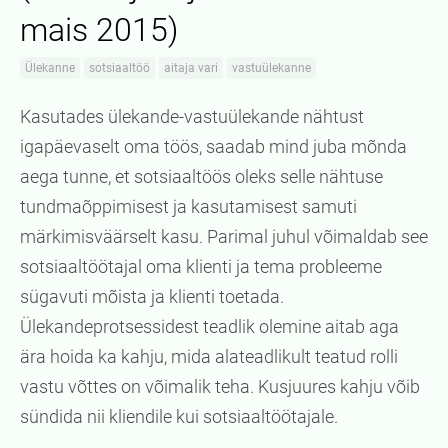
mais 2015)
Ülekanne
sotsiaaltöö
aitaja vari
vastuülekanne
Kasutades ülekande-vastuülekande nähtust
igapäevaselt oma töös, saadab mind juba mõnda
aega tunne, et sotsiaaltöös oleks selle nähtuse
tundmaõppimisest ja kasutamisest samuti
märkimisväärselt kasu. Parimal juhul võimaldab see
sotsiaaltöötajal oma klienti ja tema probleeme
sügavuti mõista ja klienti toetada.
Ülekandeprotsessidest teadlik olemine aitab aga
ära hoida ka kahju, mida alateadlikult teatud rolli
vastu võttes on võimalik teha. Kusjuures kahju võib
sündida nii kliendile kui sotsiaaltöötajale.