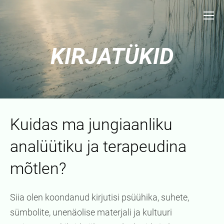
KIRJATÜKID
Kuidas ma jungiaanliku
analüütiku ja terapeudina
mõtlen?
Siia olen koondanud kirjutisi psüühika, suhete,
sümbolite, unenäolise materjali ja kultuuri