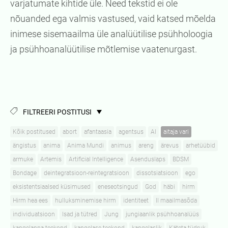
varjatumate kihtide üle. Need tekstid ei ole
nõuanded ega valmis vastused, vaid katsed mõelda
inimese sisemaailma üle analüütilise psühholoogia
ja psühhoanalüütilise mõtlemise vaatenurgast.
FILTREERI POSTITUSI
Kõik postitused
abort
afantaasia
agentsus
AI
aitaja vari
ängistus
anima
Anima Mundi
animus
areng
ärevus
arhetüübid
armuke
Artemis
Artificial Intelligence
Asenduslaps
BDSM
Bondage
deintegratsioon-reintegratsioon
dissotsiatsioon
ego
eksistentsiaalsed küsimused
eneseotsingud
God
häbi
hirm
Hirm hea ees
hulluksminemise hirm
identiteet
II maailmasõda
individuatsioon
Isad ja tütred
Jung
jungiaanlik psühhoanalüüs