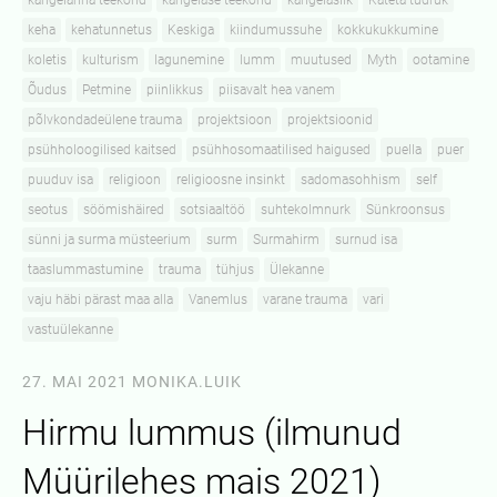
kangelanna teekond
kangelase teekond
kangelaslik
Käteta tüdruk
keha
kehatunnetus
Keskiga
kiindumussuhe
kokkukukkumine
koletis
kulturism
lagunemine
lumm
muutused
Myth
ootamine
Õudus
Petmine
piinlikkus
piisavalt hea vanem
põlvkondadeülene trauma
projektsioon
projektsioonid
psühholoogilised kaitsed
psühhosomaatilised haigused
puella
puer
puuduv isa
religioon
religioosne insinkt
sadomasohhism
self
seotus
söömishäired
sotsiaaltöö
suhtekolmnurk
Sünkroonsus
sünni ja surma müsteerium
surm
Surmahirm
surnud isa
taaslummastumine
trauma
tühjus
Ülekanne
vaju häbi pärast maa alla
Vanemlus
varane trauma
vari
vastuülekanne
27. MAI 2021
MONIKA.LUIK
Hirmu lummus (ilmunud
Müürilehes mais 2021)