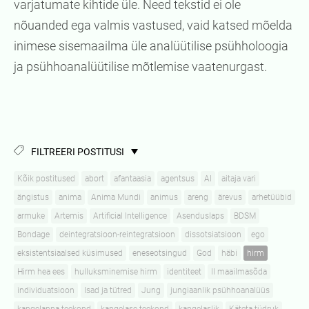
varjatumate kihtide üle. Need tekstid ei ole
nõuanded ega valmis vastused, vaid katsed mõelda
inimese sisemaailma üle analüütilise psühholoogia
ja psühhoanalüütilise mõtlemise vaatenurgast.
FILTREERI POSTITUSI
Kõik postitused
abort
afantaasia
agentsus
AI
aitaja vari
ängistus
anima
Anima Mundi
animus
areng
ärevus
arhetüübid
armuke
Artemis
Artificial Intelligence
Asenduslaps
BDSM
Bondage
deintegratsioon-reintegratsioon
dissotsiatsioon
ego
eksistentsiaalsed küsimused
eneseotsingud
God
häbi
hirm
Hirm hea ees
hulluksminemise hirm
identiteet
II maailmasõda
individuatsioon
Isad ja tütred
Jung
jungiaanlik psühhoanalüüs