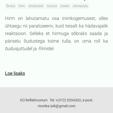
Õudus
hirm
arhetüübid
trauma
koletis
afantaasia
Hirm on lahutamatu osa inimkogemusest, olles
ühtaegu nii paralüseeriv, kuid teisalt ka hädavajalik
reaktsioon. Selleks et hirmuga sõbraks saada ja
päriselu õudustega toime tulla, on oma roll ka
õudusjuttudel ja -filmidel.
Loe lisaks
OÜ Reflektoorium Tel: +(372) 5294302, e-post:
monika.luik@gmail.com