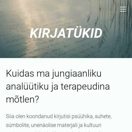
KIRJATÜKID
Kuidas ma jungiaanliku
analüütiku ja terapeudina
mõtlen?
Siia olen koondanud kirjutisi psüühika, suhete,
sümbolite, unenäolise materjali ja kultuuri