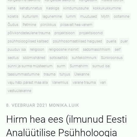
kangelanna teekond
kangelase teekond
kangelaslik
Käteta tüdruk
keha
kehatunnetus
Keskiga
kiindumussuhe
kokkukukkumine
koletis
kulturism
lagunemine
lumm
muutused
Myth
ootamine
Õudus
Petmine
piinlikkus
piisavalt hea vanem
põlvkondadeülene trauma
projektsioon
projektsioonid
psühholoogilised kaitsed
psühhosomaatilised haigused
puella
puer
puuduv isa
religioon
religioosne insinkt
sadomasohhism
self
seotus
söömishäired
sotsiaaltöö
suhtekolmnurk
Sünkroonsus
sünni ja surma müsteerium
surm
Surmahirm
surnud isa
taaslummastumine
trauma
tühjus
Ülekanne
vaju häbi pärast maa alla
Vanemlus
varane trauma
vari
vastuülekanne
8. VEEBRUAR 2021
MONIKA.LUIK
Hirm hea ees (ilmunud Eesti
Analüütilise Psühholoogia