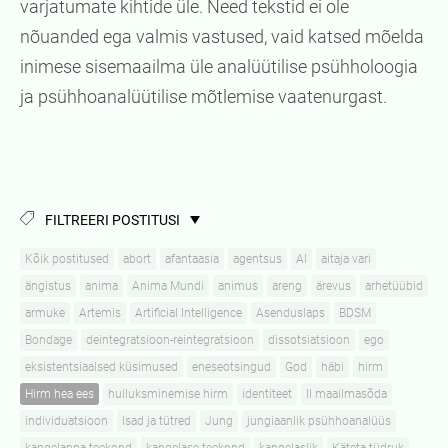
varjatumate kihtide üle. Need tekstid ei ole
nõuanded ega valmis vastused, vaid katsed mõelda
inimese sisemaailma üle analüütilise psühholoogia
ja psühhoanalüütilise mõtlemise vaatenurgast.
FILTREERI POSTITUSI
Kõik postitused
abort
afantaasia
agentsus
AI
aitaja vari
ängistus
anima
Anima Mundi
animus
areng
ärevus
arhetüübid
armuke
Artemis
Artificial Intelligence
Asenduslaps
BDSM
Bondage
deintegratsioon-reintegratsioon
dissotsiatsioon
ego
eksistentsiaalsed küsimused
eneseotsingud
God
häbi
hirm
Hirm hea ees
hulluksminemise hirm
identiteet
II maailmasõda
individuatsioon
Isad ja tütred
Jung
jungiaanlik psühhoanalüüs