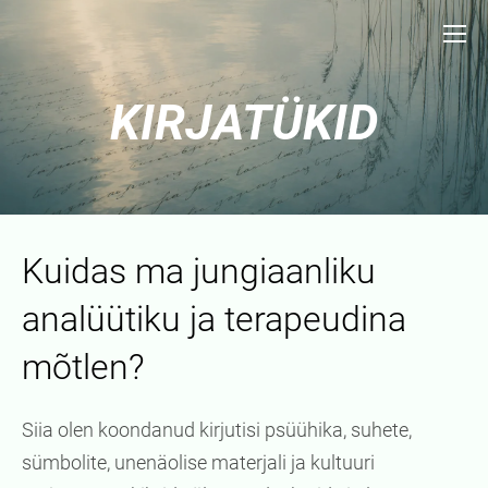
KIRJATÜKID
Kuidas ma jungiaanliku
analüütiku ja terapeudina
mõtlen?
Siia olen koondanud kirjutisi psüühika, suhete,
sümbolite, unenäolise materjali ja kultuuri