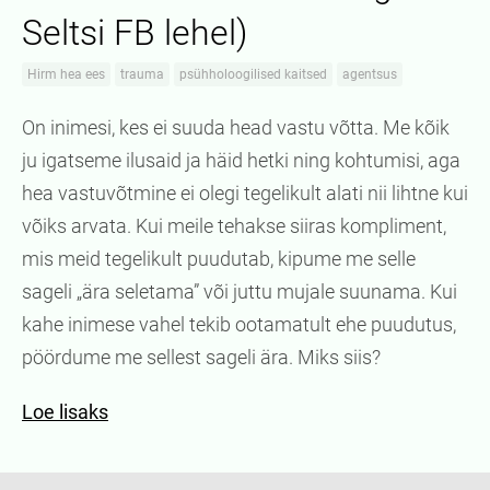
Seltsi FB lehel)
Hirm hea ees
trauma
psühholoogilised kaitsed
agentsus
On inimesi, kes ei suuda head vastu võtta. Me kõik
ju igatseme ilusaid ja häid hetki ning kohtumisi, aga
hea vastuvõtmine ei olegi tegelikult alati nii lihtne kui
võiks arvata. Kui meile tehakse siiras kompliment,
mis meid tegelikult puudutab, kipume me selle
sageli „ära seletama” või juttu mujale suunama. Kui
kahe inimese vahel tekib ootamatult ehe puudutus,
pöördume me sellest sageli ära. Miks siis?
Loe lisaks