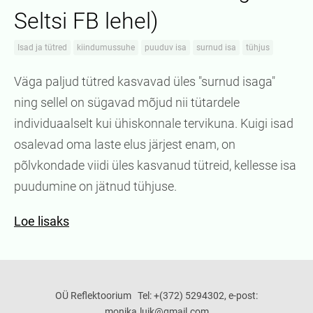
Seltsi FB lehel)
Isad ja tütred
kiindumussuhe
puuduv isa
surnud isa
tühjus
Väga paljud tütred kasvavad üles "surnud isaga"
ning sellel on sügavad mõjud nii tütardele
individuaalselt kui ühiskonnale tervikuna. Kuigi isad
osalevad oma laste elus järjest enam, on
põlvkondade viidi üles kasvanud tütreid, kellesse isa
puudumine on jätnud tühjuse.
Loe lisaks
OÜ Reflektoorium Tel: +(372) 5294302, e-post:
monika.luik@gmail.com