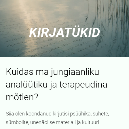
KIRJATÜKID
Kuidas ma jungiaanliku
analüütiku ja terapeudina
mõtlen?
Siia olen koondanud kirjutisi psüühika, suhete,
sümbolite, unenäolise materjali ja kultuuri