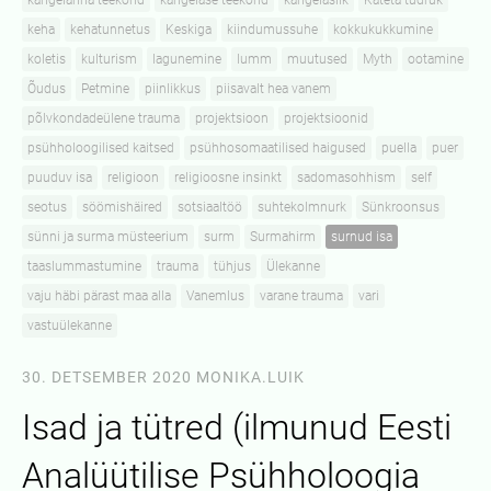
kangelanna teekond
kangelase teekond
kangelaslik
Käteta tüdruk
keha
kehatunnetus
Keskiga
kiindumussuhe
kokkukukkumine
koletis
kulturism
lagunemine
lumm
muutused
Myth
ootamine
Õudus
Petmine
piinlikkus
piisavalt hea vanem
põlvkondadeülene trauma
projektsioon
projektsioonid
psühholoogilised kaitsed
psühhosomaatilised haigused
puella
puer
puuduv isa
religioon
religioosne insinkt
sadomasohhism
self
seotus
söömishäired
sotsiaaltöö
suhtekolmnurk
Sünkroonsus
sünni ja surma müsteerium
surm
Surmahirm
surnud isa
taaslummastumine
trauma
tühjus
Ülekanne
vaju häbi pärast maa alla
Vanemlus
varane trauma
vari
vastuülekanne
30. DETSEMBER 2020
MONIKA.LUIK
Isad ja tütred (ilmunud Eesti
Analüütilise Psühholoogia