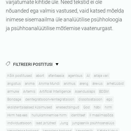
varjatumate kihtide üle. Need tekstid ei ole
nõuanded ega valmis vastused, vaid katsed mõelda
inimese sisemaailma üle analüütilise psühholoogia
ja psühhoanalüütilise mõtlemise vaatenurgast.
FILTREERI POSTITUSI
Kõik postitused
abort
afantaasia
agentsus
AI
aitaja vari
ängistus
anima
Anima Mundi
animus
areng
ärevus
arhetüübid
armuke
Artemis
Artificial Intelligence
Asenduslaps
BDSM
Bondage
deintegratsioon-reintegratsioon
dissotsiatsioon
ego
eksistentsiaalsed küsimused
eneseotsingud
God
häbi
hirm
Hirm hea ees
hulluksminemise hirm
identiteet
II maailmasõda
individuatsioon
Isad ja tütred
Jung
jungiaanlik psühhoanalüüs