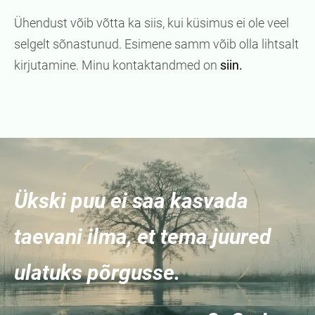
Ühendust võib võtta ka siis, kui küsimus ei ole veel
selgelt sõnastunud. Esimene samm võib olla lihtsalt
kirjutamine. Minu kontaktandmed on
siin.
Ükski puu ei saa kasvada
taevani ilma, et tema juured
ulatuks põrgusse.