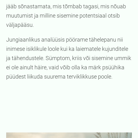
jääb sõnastamata, mis tõmbab tagasi, mis nõuab
muutumist ja milline sisemine potentsiaal otsib
väljapääsu.
Jungiaanlikus analüüsis pöörame tähelepanu nii
inimese isiklikule loole kui ka laiematele kujunditele
ja tähendustele. Sümptom, kriis või sisemine ummik
ei ole ainult häire, vaid võib olla ka märk psüühika
püüdest liikuda suurema terviklikkuse poole.