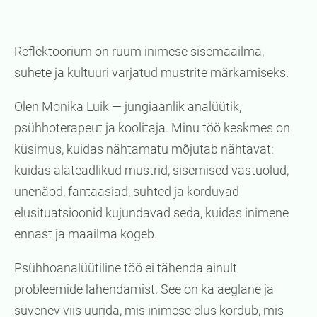
Reflektoorium on ruum inimese sisemaailma,
suhete ja kultuuri varjatud mustrite märkamiseks.
Olen Monika Luik — jungiaanlik analüütik,
psühhoterapeut ja koolitaja. Minu töö keskmes on
küsimus, kuidas nähtamatu mõjutab nähtavat:
kuidas alateadlikud mustrid, sisemised vastuolud,
unenäod, fantaasiad, suhted ja korduvad
elusituatsioonid kujundavad seda, kuidas inimene
ennast ja maailma kogeb.
Psühhoanalüütiline töö ei tähenda ainult
probleemide lahendamist. See on ka aeglane ja
süvenev viis uurida, mis inimese elus kordub, mis