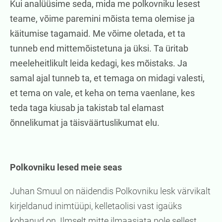
Kui analüüsime seda, mida me polkovniku lesest
teame, võime paremini mõista tema olemise ja
käitumise tagamaid. Me võime oletada, et ta
tunneb end mittemõistetuna ja üksi. Ta üritab
meeleheitlikult leida kedagi, kes mõistaks. Ja
samal ajal tunneb ta, et temaga on midagi valesti,
et tema on vale, et keha on tema vaenlane, kes
teda taga kiusab ja takistab tal elamast
õnnelikumat ja täisväärtuslikumat elu.
Polkovniku lesed meie seas
Juhan Smuul on näidendis Polkovniku lesk värvikalt
kirjeldanud inimtüüpi, kelletaolisi vast igaüks
kohanud on. Ilmselt mitte ilmaasjata pole sellest