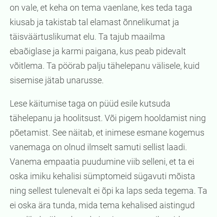
on vale, et keha on tema vaenlane, kes teda taga
kiusab ja takistab tal elamast õnnelikumat ja
täisväärtuslikumat elu. Ta tajub maailma
ebaõiglase ja karmi paigana, kus peab pidevalt
võitlema. Ta pöörab palju tähelepanu välisele, kuid
sisemise jätab unarusse.
Lese käitumise taga on püüd esile kutsuda
tähelepanu ja hoolitsust. Või pigem hooldamist ning
põetamist. See näitab, et inimese esmane kogemus
vanemaga on olnud ilmselt samuti sellist laadi.
Vanema empaatia puudumine viib selleni, et ta ei
oska imiku kehalisi sümptomeid sügavuti mõista
ning sellest tulenevalt ei õpi ka laps seda tegema. Ta
ei oska ära tunda, mida tema kehalised aistingud