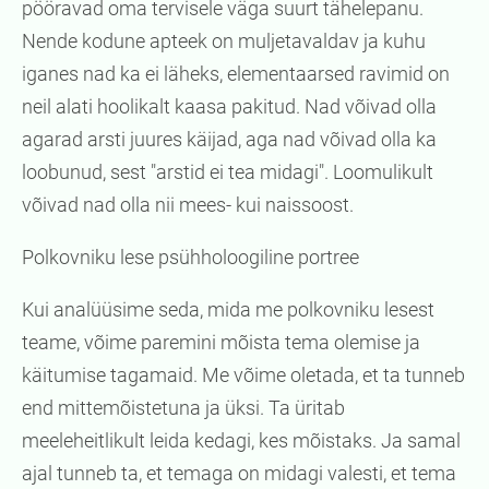
pööravad oma tervisele väga suurt tähelepanu.
Nende kodune apteek on muljetavaldav ja kuhu
iganes nad ka ei läheks, elementaarsed ravimid on
neil alati hoolikalt kaasa pakitud. Nad võivad olla
agarad arsti juures käijad, aga nad võivad olla ka
loobunud, sest "arstid ei tea midagi". Loomulikult
võivad nad olla nii mees- kui naissoost.
Polkovniku lese psühholoogiline portree
Kui analüüsime seda, mida me polkovniku lesest
teame, võime paremini mõista tema olemise ja
käitumise tagamaid. Me võime oletada, et ta tunneb
end mittemõistetuna ja üksi. Ta üritab
meeleheitlikult leida kedagi, kes mõistaks. Ja samal
ajal tunneb ta, et temaga on midagi valesti, et tema