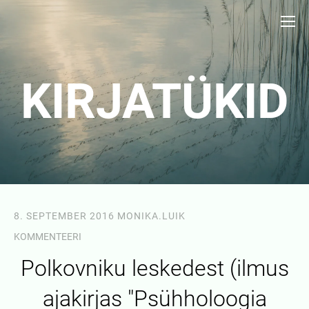
KIRJATÜKID
8. SEPTEMBER 2016
MONIKA.LUIK
KOMMENTEERI
Polkovniku leskedest (ilmus
ajakirjas "Psühholoogia