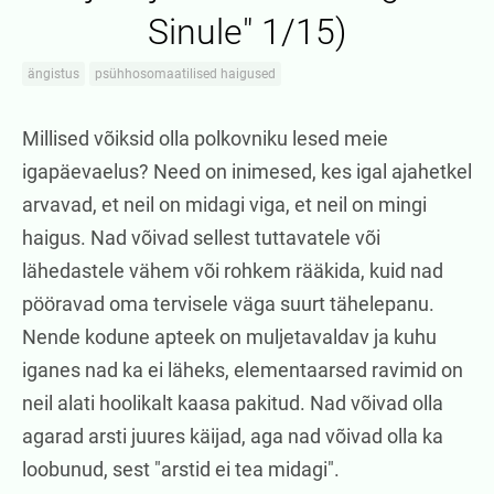
Sinule" 1/15)
ängistus
psühhosomaatilised haigused
Millised võiksid olla polkovniku lesed meie
igapäevaelus? Need on inimesed, kes igal ajahetkel
arvavad, et neil on midagi viga, et neil on mingi
haigus. Nad võivad sellest tuttavatele või
lähedastele vähem või rohkem rääkida, kuid nad
pööravad oma tervisele väga suurt tähelepanu.
Nende kodune apteek on muljetavaldav ja kuhu
iganes nad ka ei läheks, elementaarsed ravimid on
neil alati hoolikalt kaasa pakitud. Nad võivad olla
agarad arsti juures käijad, aga nad võivad olla ka
loobunud, sest "arstid ei tea midagi".