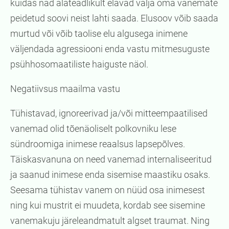
kuidas nad alateadlikult elavad välja oma vanemate
peidetud soovi neist lahti saada. Elusoov võib saada
murtud või võib taolise elu algusega inimene
väljendada agressiooni enda vastu mitmesuguste
psühhosomaatiliste haiguste näol.
Negatiivsus maailma vastu
Tühistavad, ignoreerivad ja/või mitteempaatilised
vanemad olid tõenäoliselt polkovniku lese
sündroomiga inimese reaalsus lapsepõlves.
Täiskasvanuna on need vanemad internaliseeritud
ja saanud inimese enda sisemise maastiku osaks.
Seesama tühistav vanem on nüüd osa inimesest
ning kui mustrit ei muudeta, kordab see sisemine
vanemakuju järeleandmatult algset traumat. Ning