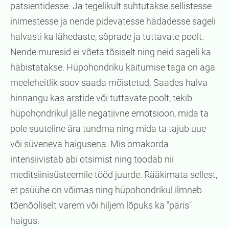
patsientidesse. Ja tegelikult suhtutakse sellistesse
inimestesse ja nende pidevatesse hädadesse sageli
halvasti ka lähedaste, sõprade ja tuttavate poolt.
Nende muresid ei võeta tõsiselt ning neid sageli ka
häbistatakse. Hüpohondriku käitumise taga on aga
meeleheitlik soov saada mõistetud. Saades halva
hinnangu kas arstide või tuttavate poolt, tekib
hüpohondrikul jälle negatiivne emotsioon, mida ta
pole suuteline ära tundma ning mida ta tajub uue
või süveneva haigusena. Mis omakorda
intensiivistab abi otsimist ning toodab nii
meditsiinisüsteemile tööd juurde. Rääkimata sellest,
et psüühe on võimas ning hüpohondrikul ilmneb
tõenõoliselt varem või hiljem lõpuks ka "päris"
haigus.