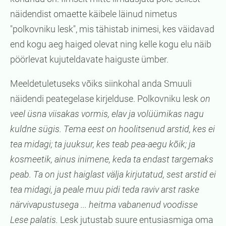
näidendist omaette käibele läinud nimetus
"polkovniku lesk", mis tähistab inimesi, kes väidavad
end kogu aeg haiged olevat ning kelle kogu elu näib
pöörlevat kujuteldavate haiguste ümber.
Meeldetuletuseks võiks siinkohal anda Smuuli
näidendi peategelase kirjelduse. Polkovniku lesk
on
veel üsna viisakas vormis, elav ja volüümikas nagu
kuldne sügis. Tema eest on hoolitsenud arstid, kes ei
tea midagi; ta juuksur, kes teab pea-aegu kõik; ja
kosmeetik, ainus inimene, keda ta endast targemaks
peab. Ta on just haiglast välja kirjutatud, sest arstid ei
tea midagi, ja peale muu pidi teda raviv arst raske
närvivapustusega ... heitma vabanenud voodisse
Lese palatis.
Lesk jutustab suure entusiasmiga oma