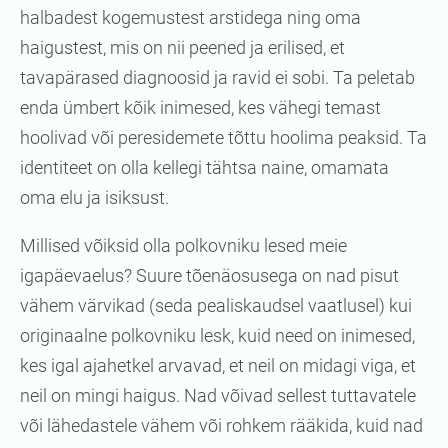
halbadest kogemustest arstidega ning oma
haigustest, mis on nii peened ja erilised, et
tavapärased diagnoosid ja ravid ei sobi. Ta peletab
enda ümbert kõik inimesed, kes vähegi temast
hoolivad või peresidemete tõttu hoolima peaksid. Ta
identiteet on olla kellegi tähtsa naine, omamata
oma elu ja isiksust.
Millised võiksid olla polkovniku lesed meie
igapäevaelus? Suure tõenäosusega on nad pisut
vähem värvikad (seda pealiskaudsel vaatlusel) kui
originaalne polkovniku lesk, kuid need on inimesed,
kes igal ajahetkel arvavad, et neil on midagi viga, et
neil on mingi haigus. Nad võivad sellest tuttavatele
või lähedastele vähem või rohkem rääkida, kuid nad