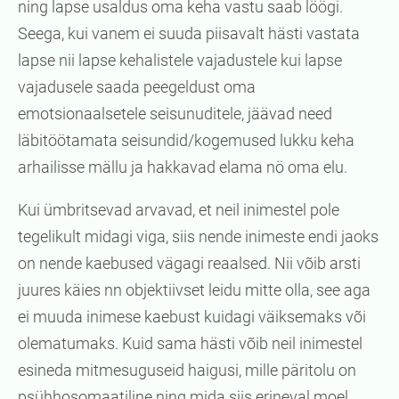
ning lapse usaldus oma keha vastu saab löögi.
Seega, kui vanem ei suuda piisavalt hästi vastata
lapse nii lapse kehalistele vajadustele kui lapse
vajadusele saada peegeldust oma
emotsionaalsetele seisunuditele, jäävad need
läbitöötamata seisundid/kogemused lukku keha
arhailisse mällu ja hakkavad elama nö oma elu.
Kui ümbritsevad arvavad, et neil inimestel pole
tegelikult midagi viga, siis nende inimeste endi jaoks
on nende kaebused vägagi reaalsed. Nii võib arsti
juures käies nn objektiivset leidu mitte olla, see aga
ei muuda inimese kaebust kuidagi väiksemaks või
olematumaks. Kuid sama hästi võib neil inimestel
esineda mitmesuguseid haigusi, mille päritolu on
psühhosomaatiline ning mida siis erineval moel