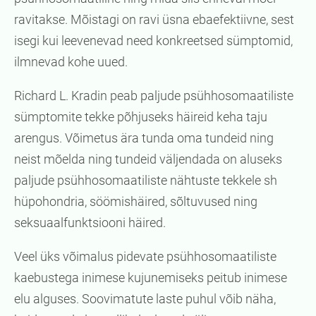
ravitakse. Mõistagi on ravi üsna ebaefektiivne, sest
isegi kui leevenevad need konkreetsed sümptomid,
ilmnevad kohe uued.
Richard L. Kradin peab paljude psühhosomaatiliste
sümptomite tekke põhjuseks häireid keha taju
arengus. Võimetus ära tunda oma tundeid ning
neist mõelda ning tundeid väljendada on aluseks
paljude psühhosomaatiliste nähtuste tekkele sh
hüpohondria, söömishäired, sõltuvused ning
seksuaalfunktsiooni häired.
Veel üks võimalus pidevate psühhosomaatiliste
kaebustega inimese kujunemiseks peitub inimese
elu alguses. Soovimatute laste puhul võib näha,