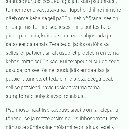
säärase kurjuse eest, kui aga jutt käib psüühikast,
tunneme end vastutavana. Hüpohondriline inimene
näeb oma keha sageli psüühiliselt võõrana, see on
midagi, mis toimib iseeneses, mille suhtes tal on
pidev paranoia, kuidas keha teda kahjustada ja
saboteerida tahab. Terapeudi jaoks on lõks ka
selles, et patsient siiralt usub, et probleem on tema
kehas, mitte psüühikas. Kui terapeut ei suuda seda
uskuda, on see tõsine puudujääk empaatias ja
patsient tunneb, et teda ei mõisteta. Seega peab
sellise patsiendi ravis tõsiselt võtma tema
sümptomite subjektiivset reaalsust.
Psühhosomaatilise kaebuse sisuks on tähelepanu,
tähenduse ja mõtte otsimine. Psühhosomaatiliste
nähtuste sümboolne mõistmine on ainus tegelik