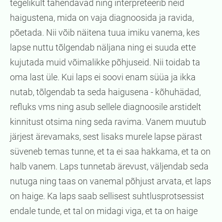
tegelikult tähendavad ning interpreteerib neid
haigustena, mida on vaja diagnoosida ja ravida,
põetada. Nii võib näitena tuua imiku vanema, kes
lapse nuttu tõlgendab näljana ning ei suuda ette
kujutada muid võimalikke põhjuseid. Nii toidab ta
oma last üle. Kui laps ei soovi enam süüa ja ikka
nutab, tõlgendab ta seda haigusena - kõhuhädad,
refluks vms ning asub sellele diagnoosile arstidelt
kinnitust otsima ning seda ravima. Vanem muutub
järjest ärevamaks, sest lisaks murele lapse pärast
süveneb temas tunne, et ta ei saa hakkama, et ta on
halb vanem. Laps tunnetab ärevust, väljendab seda
nutuga ning taas on vanemal põhjust arvata, et laps
on haige. Ka laps saab sellisest suhtlusprotsessist
endale tunde, et tal on midagi viga, et ta on haige