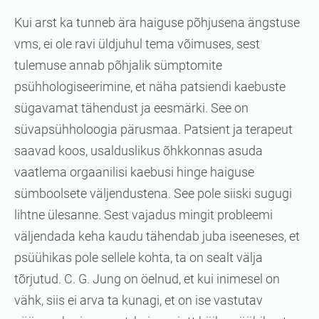
Kui arst ka tunneb ära haiguse põhjusena ängstuse
vms, ei ole ravi üldjuhul tema võimuses, sest
tulemuse annab põhjalik sümptomite
psühhologiseerimine, et näha patsiendi kaebuste
sügavamat tähendust ja eesmärki. See on
süvapsühholoogia pärusmaa. Patsient ja terapeut
saavad koos, usalduslikus õhkkonnas asuda
vaatlema orgaanilisi kaebusi hinge haiguse
sümboolsete väljendustena. See pole siiski sugugi
lihtne ülesanne. Sest vajadus mingit probleemi
väljendada keha kaudu tähendab juba iseeneses, et
psüühikas pole sellele kohta, ta on sealt välja
tõrjutud. C. G. Jung on öelnud, et kui inimesel on
vähk, siis ei arva ta kunagi, et on ise vastutav