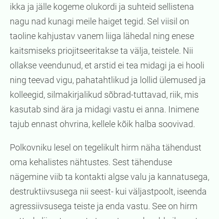
ikka ja jälle kogeme olukordi ja suhteid sellistena
nagu nad kunagi meile haiget tegid. Sel viisil on
taoline kahjustav vanem liiga lähedal ning enese
kaitsmiseks priojitseeritakse ta välja, teistele. Nii
ollakse veendunud, et arstid ei tea midagi ja ei hooli
ning teevad vigu, pahatahtlikud ja lollid ülemused ja
kolleegid, silmakirjalikud sõbrad-tuttavad, riik, mis
kasutab sind ära ja midagi vastu ei anna. Inimene
tajub ennast ohvrina, kellele kõik halba soovivad.
Polkovniku lesel on tegelikult hirm näha tähendust
oma kehalistes nähtustes. Sest tähenduse
nägemine viib ta kontakti algse valu ja kannatusega,
destruktiivsusega nii seest- kui väljastpoolt, iseenda
agressiivsusega teiste ja enda vastu. See on hirm