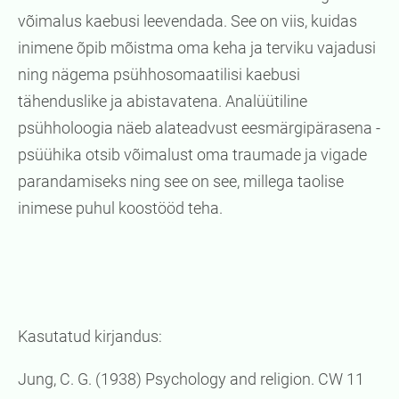
võimalus kaebusi leevendada. See on viis, kuidas
inimene õpib mõistma oma keha ja terviku vajadusi
ning nägema psühhosomaatilisi kaebusi
tähenduslike ja abistavatena. Analüütiline
psühholoogia näeb alateadvust eesmärgipärasena -
psüühika otsib võimalust oma traumade ja vigade
parandamiseks ning see on see, millega taolise
inimese puhul koostööd teha.
Kasutatud kirjandus:
Jung, C. G. (1938) Psychology and religion. CW 11