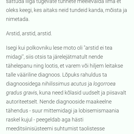
sattuda liiga tugevate tunnete meelevalda ilma et
oleks keegi, kes aitaks neid tundeid kanda, mõista ja
nimetada.
Arstid, arstid, arstid.
Isegi kui polkovniku lese moto oli "arstid ei tea
midagi", siis otsis ta järelejätmatult nende
tähelepanu ning lootis, et varem või hiljem leitakse
talle vääriline diagnoos. Lõpuks rahuldus ta
diagnoosidega
nihilissimus acutus
ja
logorroea
gradus gravi
s, kuna need kõlasid uudselt ja piisavalt
autoriteetselt. Nende diagnooside maakeelne
tähendus - suur mittemidagi ja lobisemismaania
raskel kujul - peegeldab aga hästi
meeditsiinisüsteemi suhtumist taolistesse