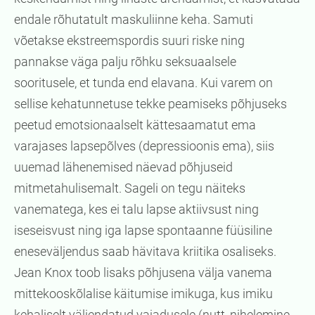
endale rõhutatult maskuliinne keha. Samuti
võetakse ekstreemspordis suuri riske ning
pannakse väga palju rõhku seksuaalsele
sooritusele, et tunda end elavana. Kui varem on
sellise kehatunnetuse tekke peamiseks põhjuseks
peetud emotsionaalselt kättesaamatut ema
varajases lapsepõlves (depressioonis ema), siis
uuemad lähenemised näevad põhjuseid
mitmetahulisemalt. Sageli on tegu näiteks
vanematega, kes ei talu lapse aktiivsust ning
iseseisvust ning iga lapse spontaanne füüsiline
eneseväljendus saab hävitava kriitika osaliseks.
Jean Knox toob lisaks põhjusena välja vanema
mittekooskõlalise käitumise imikuga, kus imiku
kehaliselt väljendatud vajadusele (nutt, nihelemine