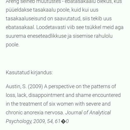
Areng seineb muutustes - ebatasakaalu olekus, kus
püüeldakse tasakaalu poole, kuid kui uus
tasakaaluseisund on saavutatud, siis tekib uus
ebatasakaal. Loodetavasti viib see tsükkel meid aga
suurema eneseteadlikkuse ja sisemise rahulolu
poole.
Kasutatud kirjandus:
Austin, S. (2009) A perspective on the patterns of
loss, lack, disappointment and shame encountered
in the treatment of six women with severe and
chronic anorexia nervosa.
Journal of Analytical
Psychology, 2009, 54, 61�0