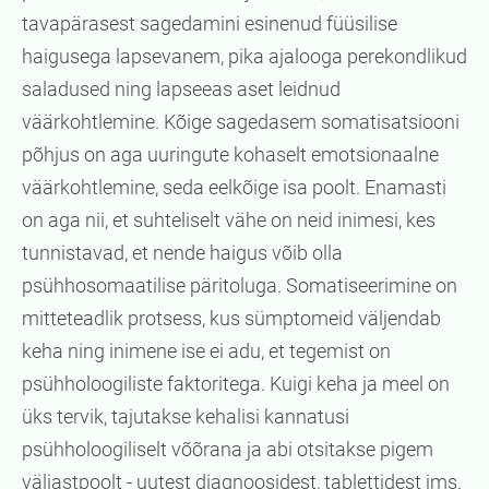
tavapärasest sagedamini esinenud füüsilise
haigusega lapsevanem, pika ajalooga perekondlikud
saladused ning lapseeas aset leidnud
väärkohtlemine. Kõige sagedasem somatisatsiooni
põhjus on aga uuringute kohaselt emotsionaalne
väärkohtlemine, seda eelkõige isa poolt. Enamasti
on aga nii, et suhteliselt vähe on neid inimesi, kes
tunnistavad, et nende haigus võib olla
psühhosomaatilise päritoluga. Somatiseerimine on
mitteteadlik protsess, kus sümptomeid väljendab
keha ning inimene ise ei adu, et tegemist on
psühholoogiliste faktoritega. Kuigi keha ja meel on
üks tervik, tajutakse kehalisi kannatusi
psühholoogiliselt võõrana ja abi otsitakse pigem
väljastpoolt - uutest diagnoosidest, tablettidest jms.