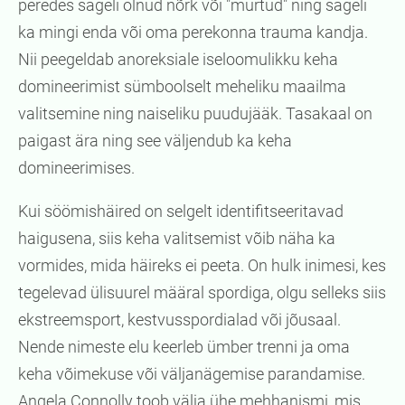
peredes sageli olnud nõrk või "murtud" ning sageli
ka mingi enda või oma perekonna trauma kandja.
Nii peegeldab anoreksiale iseloomulikku keha
domineerimist sümboolselt meheliku maailma
valitsemine ning naiseliku puudujääk. Tasakaal on
paigast ära ning see väljendub ka keha
domineerimises.
Kui söömishäired on selgelt identifitseeritavad
haigusena, siis keha valitsemist võib näha ka
vormides, mida häireks ei peeta. On hulk inimesi, kes
tegelevad ülisuurel määral spordiga, olgu selleks siis
ekstreemsport, kestvusspordialad või jõusaal.
Nende nimeste elu keerleb ümber trenni ja oma
keha võimekuse või väljanägemise parandamise.
Angela Connolly toob välja ühe mehhanismi, mis