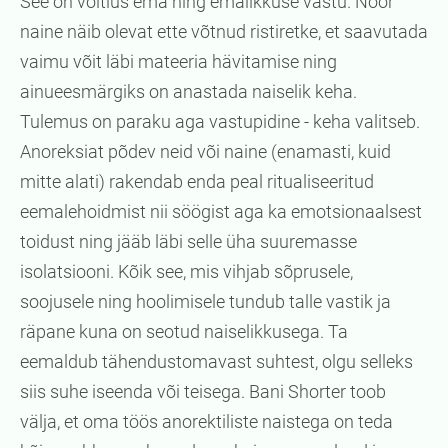
See on võitlus ema ning emalikkuse vastu. Noor
naine näib olevat ette võtnud ristiretke, et saavutada
vaimu võit läbi mateeria hävitamise ning
ainueesmärgiks on anastada naiselik keha.
Tulemus on paraku aga vastupidine - keha valitseb.
Anoreksiat põdev neid või naine (enamasti, kuid
mitte alati) rakendab enda peal ritualiseeritud
eemalehoidmist nii söögist aga ka emotsionaalsest
toidust ning jääb läbi selle üha suuremasse
isolatsiooni. Kõik see, mis vihjab sõprusele,
soojusele ning hoolimisele tundub talle vastik ja
räpane kuna on seotud naiselikkusega. Ta
eemaldub tähendustomavast suhtest, olgu selleks
siis suhe iseenda või teisega. Bani Shorter toob
välja, et oma töös anorektiliste naistega on teda