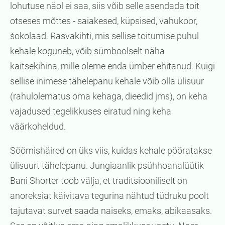
lohutuse näol ei saa, siis võib selle asendada toit
otseses mõttes - saiakesed, küpsised, vahukoor,
šokolaad. Rasvakihti, mis sellise toitumise puhul
kehale koguneb, võib sümboolselt näha
kaitsekihina, mille oleme enda ümber ehitanud. Kuigi
sellise inimese tähelepanu kehale võib olla ülisuur
(rahulolematus oma kehaga, dieedid jms), on keha
vajadused tegelikkuses eiratud ning keha
väärkoheldud.
Söömishäired on üks viis, kuidas kehale pööratakse
ülisuurt tähelepanu. Jungiaanlik psühhoanalüütik
Bani Shorter toob välja, et traditsiooniliselt on
anoreksiat käivitava tegurina nähtud tüdruku poolt
tajutavat survet saada naiseks, emaks, abikaasaks.