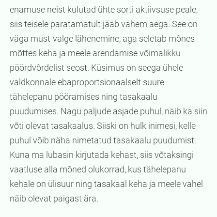
enamuse neist kulutad ühte sorti aktiivsuse peale,
siis teisele paratamatult jääb vähem aega. See on
väga must-valge lähenemine, aga seletab mõnes
mõttes keha ja meele arendamise võimalikku
pöördvõrdelist seost. Küsimus on seega ühele
valdkonnale ebaproportsionaalselt suure
tähelepanu pööramises ning tasakaalu
puudumises. Nagu paljude asjade puhul, näib ka siin
võti olevat tasakaalus. Siiski on hulk inimesi, kelle
puhul võib näha nimetatud tasakaalu puudumist.
Kuna ma lubasin kirjutada kehast, siis võtaksingi
vaatluse alla mõned olukorrad, kus tähelepanu
kehale on ülisuur ning tasakaal keha ja meele vahel
näib olevat paigast ära.