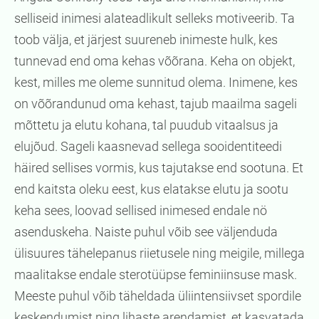
selliseid inimesi alateadlikult selleks motiveerib. Ta
toob välja, et järjest suureneb inimeste hulk, kes
tunnevad end oma kehas võõrana. Keha on objekt,
kest, milles me oleme sunnitud olema. Inimene, kes
on võõrandunud oma kehast, tajub maailma sageli
mõttetu ja elutu kohana, tal puudub vitaalsus ja
elujõud. Sageli kaasnevad sellega sooidentiteedi
häired sellises vormis, kus tajutakse end sootuna. Et
end kaitsta oleku eest, kus elatakse elutu ja sootu
keha sees, loovad sellised inimesed endale nö
asenduskeha. Naiste puhul võib see väljenduda
ülisuures tähelepanus riietusele ning meigile, millega
maalitakse endale sterotüüpse feminiinsuse mask.
Meeste puhul võib täheldada üliintensiivset spordile
keskendumist ning lihaste arendamist, et kasvatada