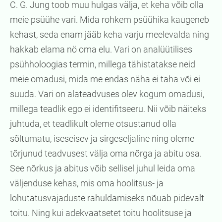
C. G. Jung toob muu hulgas välja, et keha võib olla
meie psüühe vari. Mida rohkem psüühika kaugeneb
kehast, seda enam jääb keha varju meelevalda ning
hakkab elama nö oma elu. Vari on analüütilises
psühholoogias termin, millega tähistatakse neid
meie omadusi, mida me endas näha ei taha või ei
suuda. Vari on alateadvuses olev kogum omadusi,
millega teadlik ego ei identifitseeru. Nii võib näiteks
juhtuda, et teadlikult oleme otsustanud olla
sõltumatu, iseseisev ja sirgeseljaline ning oleme
tõrjunud teadvusest välja oma nõrga ja abitu osa.
See nõrkus ja abitus võib sellisel juhul leida oma
väljenduse kehas, mis oma hoolitsus- ja
lohutatusvajaduste rahuldamiseks nõuab pidevalt
toitu. Ning kui adekvaatsetet toitu hoolitsuse ja