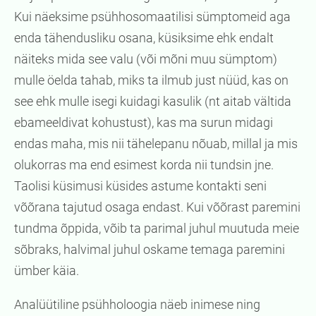
Kui näeksime psühhosomaatilisi sümptomeid aga
enda tähendusliku osana, küsiksime ehk endalt
näiteks mida see valu (või mõni muu sümptom)
mulle öelda tahab, miks ta ilmub just nüüd, kas on
see ehk mulle isegi kuidagi kasulik (nt aitab vältida
ebameeldivat kohustust), kas ma surun midagi
endas maha, mis nii tähelepanu nõuab, millal ja mis
olukorras ma end esimest korda nii tundsin jne.
Taolisi küsimusi küsides astume kontakti seni
võõrana tajutud osaga endast. Kui võõrast paremini
tundma õppida, võib ta parimal juhul muutuda meie
sõbraks, halvimal juhul oskame temaga paremini
ümber käia.
Analüütiline psühholoogia näeb inimese ning