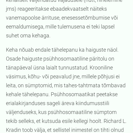
jms) reageeritakse ebaadekvaatselt näiteks
vanemapoolse ärrituse, enesessetõmbumise või
eemaldumisega, mille tulemusena ei teki lapsel
suhet oma kehaga.
Keha nõuab endale tähelepanu ka haiguste näol.
Osade haiguste psühhosomaatiline päritolu on
tänapäeval üsna laialt tunnustatud. Krooniline
väsimus, kõhu- või peavalud jne, millele põhjusi ei
leita, on sümptomid, mis tahes-tahtmata tõmbavad
kehale tähelepanu. Psühhosomaatikat peetakse
erialakirjanduses sageli äreva kiindumusstiili
väljenduseks, kus psühhosomaatiline sümptom
tekib selleks, et kutsuda esile kellegi hoolt. Richard L.
Kradin toob välja, et sellistel inimestel on tihti olnud