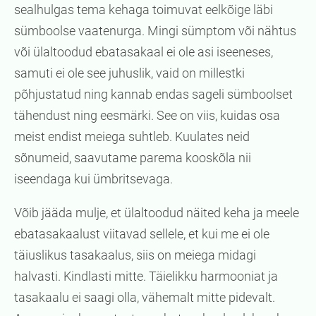
sealhulgas tema kehaga toimuvat eelkõige läbi
sümboolse vaatenurga. Mingi sümptom või nähtus
või ülaltoodud ebatasakaal ei ole asi iseeneses,
samuti ei ole see juhuslik, vaid on millestki
põhjustatud ning kannab endas sageli sümboolset
tähendust ning eesmärki. See on viis, kuidas osa
meist endist meiega suhtleb. Kuulates neid
sõnumeid, saavutame parema kooskõla nii
iseendaga kui ümbritsevaga.
Võib jääda mulje, et ülaltoodud näited keha ja meele
ebatasakaalust viitavad sellele, et kui me ei ole
täiuslikus tasakaalus, siis on meiega midagi
halvasti. Kindlasti mitte. Täielikku harmooniat ja
tasakaalu ei saagi olla, vähemalt mitte pidevalt.