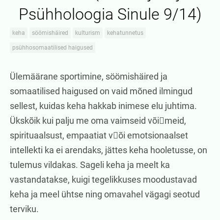
Psühholoogia Sinule 9/14)
keha
söömishäired
kulturism
kehatunnetus
psühhosomaatilised haigused
Ülemäärane sportimine, söömishäired ja
somaatilised haigused on vaid mõned ilmingud
sellest, kuidas keha hakkab inimese elu juhtima.
Ükskõik kui palju me oma vaimseid võimeid,
spirituaalsust, empaatiat või emotsionaalset
intellekti ka ei arendaks, jättes keha hooletusse, on
tulemus vildakas. Sageli keha ja meelt ka
vastandatakse, kuigi tegelikkuses moodustavad
keha ja meel ühtse ning omavahel vägagi seotud
terviku.