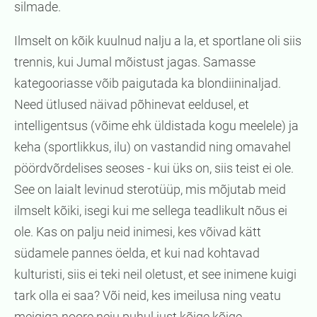
silmade.
Ilmselt on kõik kuulnud nalju a la, et sportlane oli siis
trennis, kui Jumal mõistust jagas. Samasse
kategooriasse võib paigutada ka blondiininaljad.
Need ütlused näivad põhinevat eeldusel, et
intelligentsus (võime ehk üldistada kogu meelele) ja
keha (sportlikkus, ilu) on vastandid ning omavahel
pöördvõrdelises seoses - kui üks on, siis teist ei ole.
See on laialt levinud sterotüüp, mis mõjutab meid
ilmselt kõiki, isegi kui me sellega teadlikult nõus ei
ole. Kas on palju neid inimesi, kes võivad kätt
südamele pannes öelda, et kui nad kohtavad
kulturisti, siis ei teki neil oletust, et see inimene kuigi
tark olla ei saa? Või neid, kes imeilusa ning veatu
meigiga noore neiu puhul just kõige kõige