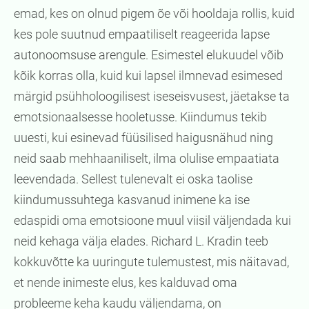
emad, kes on olnud pigem õe või hooldaja rollis, kuid
kes pole suutnud empaatiliselt reageerida lapse
autonoomsuse arengule. Esimestel elukuudel võib
kõik korras olla, kuid kui lapsel ilmnevad esimesed
märgid psühholoogilisest iseseisvusest, jäetakse ta
emotsionaalsesse hooletusse. Kiindumus tekib
uuesti, kui esinevad füüsilised haigusnähud ning
neid saab mehhaaniliselt, ilma olulise empaatiata
leevendada. Sellest tulenevalt ei oska taolise
kiindumussuhtega kasvanud inimene ka ise
edaspidi oma emotsioone muul viisil väljendada kui
neid kehaga välja elades. Richard L. Kradin teeb
kokkuvõtte ka uuringute tulemustest, mis näitavad,
et nende inimeste elus, kes kalduvad oma
probleeme keha kaudu väljendama, on