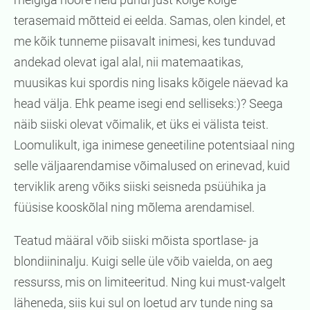
terasemaid mõtteid ei eelda. Samas, olen kindel, et
me kõik tunneme piisavalt inimesi, kes tunduvad
andekad olevat igal alal, nii matemaatikas,
muusikas kui spordis ning lisaks kõigele näevad ka
head välja. Ehk peame isegi end selliseks:)? Seega
näib siiski olevat võimalik, et üks ei välista teist.
Loomulikult, iga inimese geneetiline potentsiaal ning
selle väljaarendamise võimalused on erinevad, kuid
terviklik areng võiks siiski seisneda psüühika ja
füüsise kooskõlal ning mõlema arendamisel.
Teatud määral võib siiski mõista sportlase- ja
blondiininalju. Kuigi selle üle võib vaielda, on aeg
ressurss, mis on limiteeritud. Ning kui must-valgelt
läheneda, siis kui sul on loetud arv tunde ning sa