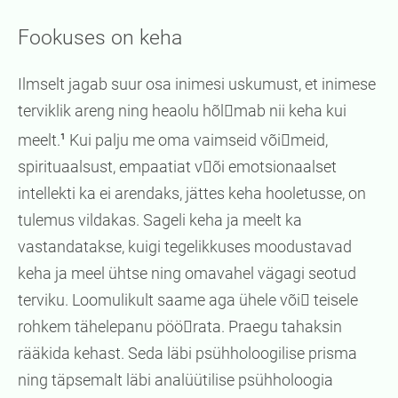
Fookuses on keha
Ilmselt jagab suur osa inimesi uskumust, et inimese
terviklik areng ning heaolu hõlmab nii keha kui
meelt.
Kui palju me oma vaimseid võimeid,
1
spirituaalsust, empaatiat või emotsionaalset
intellekti ka ei arendaks, jättes keha hooletusse, on
tulemus vildakas. Sageli keha ja meelt ka
vastandatakse, kuigi tegelikkuses moodustavad
keha ja meel ühtse ning omavahel vägagi seotud
terviku. Loomulikult saame aga ühele või teisele
rohkem tähelepanu pöörata. Praegu tahaksin
rääkida kehast. Seda läbi psühholoogilise prisma
ning täpsemalt läbi analüütilise psühholoogia