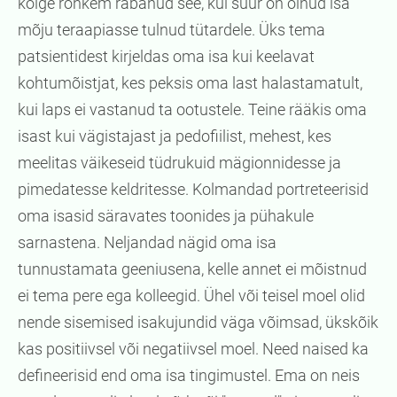
kõige rohkem rabanud see, kui suur on olnud isa
mõju teraapiasse tulnud tütardele. Üks tema
patsientidest kirjeldas oma isa kui keelavat
kohtumõistjat, kes peksis oma last halastamatult,
kui laps ei vastanud ta ootustele. Teine rääkis oma
isast kui vägistajast ja pedofiilist, mehest, kes
meelitas väikeseid tüdrukuid mägionnidesse ja
pimedatesse keldritesse. Kolmandad portreteerisid
oma isasid säravates toonides ja pühakule
sarnastena. Neljandad nägid oma isa
tunnustamata geeniusena, kelle annet ei mõistnud
ei tema pere ega kolleegid. Ühel või teisel moel olid
nende sisemised isakujundid väga võimsad, ükskõik
kas positiivsel või negatiivsel moel. Need naised ka
defineerisid end oma isa tingimustel. Ema on neis